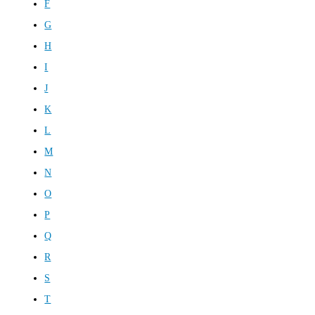
F
G
H
I
J
K
L
M
N
O
P
Q
R
S
T