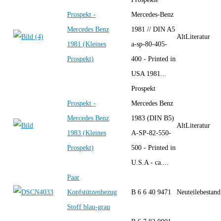
Prospekt -
Mercedes-Benz
Mercedes Benz
1981 // DIN A5
AltLiteratur
1981 (Kleines
a-sp-80-405-
Prospekt)
400 - Printed in
USA 1981...
Prospekt
Prospekt -
Mercedes Benz
Mercedes Benz
1983 (DIN B5)
AltLiteratur
1983 (Kleines
A-SP-82-550-
Prospekt)
500 - Printed in
U.S.A - ca....
Paar
Kopfstützenbezug
B 6 6 40 9471
Neuteilebestand
Stoff blau-grau