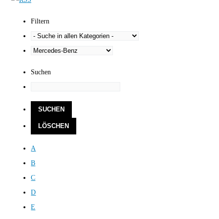
Filtern
Suchen
A
B
C
D
E