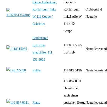
Pappe Abdeckung
Pappe im
Kofferraum links
Kofferraum
Clubbestand
W 111 Coupe /
links! Alle W
Neuteile
Cabriolet
111 /112
Coupe...
Pollenfilter
Luftfilter
111 831 5065
Neuteilebestand
Staubfilter 111
Luftsieb
831 5065
Puffer
111 919 5196
Neuteilebestand
113 887 0111
Damit man
auch einen
Platte
optischen Bezug
Neuteilebestand