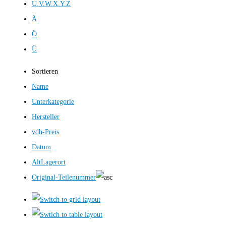
U.V.W.X.Y.Z
Ä
Ö
Ü
Sortieren
Name
Unterkategorie
Hersteller
vdh-Preis
Datum
AltLagerort
Original-Teilenummer