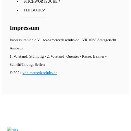
STICHWORTSUCHE *
FLIPBOOKS*
Impressum
Impressum vdh e.V. - www.mercedesclubs.de - VR 1068 Amtsgericht
Ansbach
1. Vorstand: Stümpfig - 2. Vorstand: Quenter - Kasse: Banner -
Schriftführung: Seifert
© 2024
vdh.mercedesclubs.de