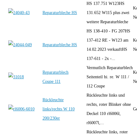
HS 137.751 W123HS
K
Reparaturbleche HS
131.652 W115 plus zwei
Ne
weitere Reparaturbleche
HS 138-410 - FG 207HS
137-412 RE - W123 am
K
Reparaturbleche HS
14.02.2023 verkauftHS
Ne
137-611 - 2x -...
Vermutlich Reparaturblech
Reparaturblech
K
Seitenteil hi. re. W 111 /
Coupe 111
Ne
112 Coupe
Rückleuchte links und
Rückleuchte
rechts, roter Blinker ohne
links/rechts W 110
Ge
Deckel 110 rl6006l,
200/230er
rl6007l,...
Rückleuchte links, roter