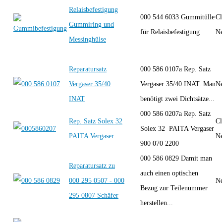
Relaisbefestigung
000 544 6033 Gummitülle
Cl
Gummiring und
für Relaisbefestigung
Ne
Messinghülse
Reparatursatz
000 586 0107a Rep. Satz
Vergaser 35/40
Vergaser 35/40 INAT. Man
Ne
INAT
benötigt zwei Dichtsätze...
000 586 0207a Rep. Satz
Rep. Satz Solex 32
Cl
Solex 32 PAITA Vergaser
PAITA Vergaser
Ne
900 070 2200
000 586 0829 Damit man
Reparatursatz zu
auch einen optischen
000 295 0507 - 000
Ne
Bezug zur Teilenummer
295 0807 Schäfer
herstellen...