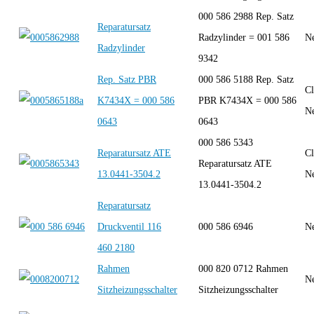
000 586 2988 Rep. Satz
Reparatursatz
Radzylinder = 001 586
Ne
Radzylinder
9342
Rep. Satz PBR
000 586 5188 Rep. Satz
Cl
K7434X = 000 586
PBR K7434X = 000 586
Ne
0643
0643
000 586 5343
Reparatursatz ATE
Cl
Reparatursatz ATE
13.0441-3504.2
Ne
13.0441-3504.2
Reparatursatz
Druckventil 116
000 586 6946
Ne
460 2180
Rahmen
000 820 0712 Rahmen
Ne
Sitzheizungsschalter
Sitzheizungsschalter