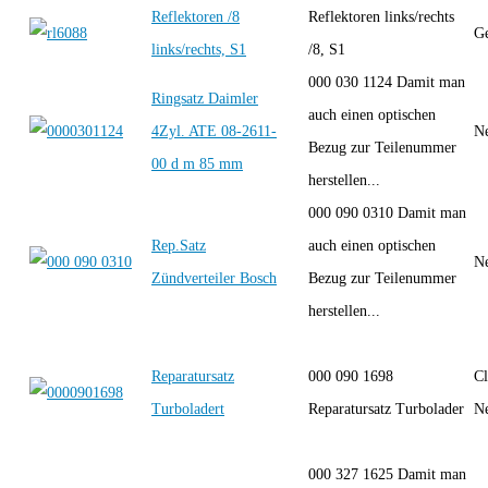
Reflektoren /8
Reflektoren links/rechts
Ge
links/rechts, S1
/8, S1
000 030 1124 Damit man
Ringsatz Daimler
auch einen optischen
4Zyl. ATE 08-2611-
Ne
Bezug zur Teilenummer
00 d m 85 mm
herstellen...
000 090 0310 Damit man
Rep.Satz
auch einen optischen
Ne
Zündverteiler Bosch
Bezug zur Teilenummer
herstellen...
Reparatursatz
000 090 1698
Cl
Turboladert
Reparatursatz Turbolader
Ne
000 327 1625 Damit man