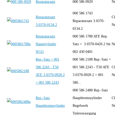
Reparatursatz
000 586 0929
Ne
000 586 1743
Reparatursatz
Cl
Reparatursatz 3.0370-
3.0370-0134.2
Ne
0134.2
Reparatursatz
000 586 1788 ATE Rep.
Hauptzylinder
Satz = 3.0370-0426.2 für
Ne
W111
002 430 0401
Rep.-Satz = 001
000 586 2188 Rep.-Satz =
586 2243 - T50
001 586 2243 - T50 ATE
Cl
ATE 3.0370-0928.2
3.0370-0928.2 = 001
Ne
= 001 586 2243
586...
000 586 2488 Rep.-Satz
Rep.-Satz
Hauptbremszylinder
Cl
Hauptbremszylinder
Regelwerk
Ne
Teileversorgung