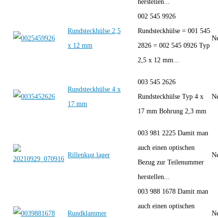
herstellen...
002 545 9926
Rundsteckhülse 2,5
Rundsteckhülse = 001 545
Ne
x 12 mm
2826 = 002 545 0926 Typ
2,5 x 12 mm...
003 545 2626
Rundsteckhülse 4 x
Rundsteckhülse Typ 4 x
Ne
17 mm
17 mm Bohrung 2,3 mm
003 981 2225 Damit man
auch einen optischen
Rillenkug.lager
Ne
Bezug zur Teilenummer
herstellen...
003 988 1678 Damit man
auch einen optischen
Rundklammer
Ne