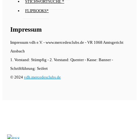
STICHWORTSUCHE *
FLIPBOOKS*
Impressum
Impressum vdh e.V. - www.mercedesclubs.de - VR 1068 Amtsgericht
Ansbach
1. Vorstand: Stümpfig - 2. Vorstand: Quenter - Kasse: Banner -
Schriftführung: Seifert
© 2024
vdh.mercedesclubs.de