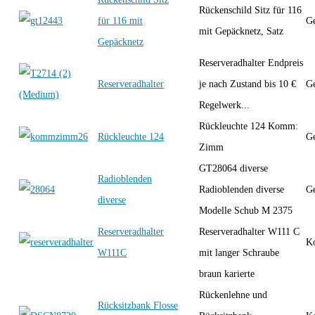
Rückenschild Sitz für 116
für 116 mit
Ge
mit Gepäcknetz, Satz
Gepäcknetz
Reserveradhalter Endpreis
Reserveradhalter
je nach Zustand bis 10 €
Ge
Regelwerk...
Rückleuchte 124 Komm:
Rückleuchte 124
Ge
Zimm
GT28064 diverse
Radioblenden
Radioblenden diverse
Ge
diverse
Modelle Schub M 2375
Reserveradhalter
Reserveradhalter W111 C
K
W111C
mit langer Schraube
braun karierte
Rückenlehne und
Rücksitzbank Flosse