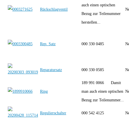
auch einen optischen
Rückschlagventil
Ne
Bezug zur Teilenummer
herstellen...
Rep. Satz
000 330 0485
Ne
Reparatursatz
000 330 0585
Ne
189 991 0066 Damit
Ring
man auch einen optischen
Ne
Bezug zur Teilenummer...
Regulierschalter
000 542 4125
Ne