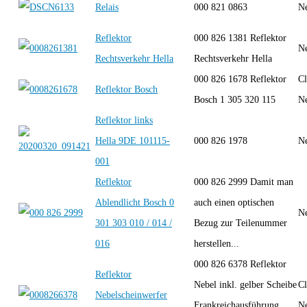
Relais
000 821 0863
Ne
Reflektor
000 826 1381 Reflektor
Ne
Rechtsverkehr Hella
Rechtsverkehr Hella
000 826 1678 Reflektor
Cl
Reflektor Bosch
Bosch 1 305 320 115
Ne
Reflektor links
Hella 9DE 101115-
000 826 1978
Ne
001
Reflektor
000 826 2999 Damit man
Ablendlicht Bosch 0
auch einen optischen
Ne
301 303 010 / 014 /
Bezug zur Teilenummer
016
herstellen...
000 826 6378 Reflektor
Reflektor
Nebel inkl. gelber Scheibe
Cl
Nebelscheinwerfer
Frankreichausführung
Ne