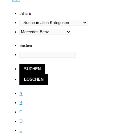
Filtern
Suchen
A
B
C
D
E