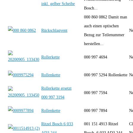
inkl. gelber Scheibe
Bosch...
000 860 0862 Damit man
auch einen optischen
Rückschlagvent
Ne
Bezug zur Teilenummer
herstellen...
Rollerkette
000 997 4694
Ne
Rollenkette
000 997 5294 Rollenkette
Ne
Rollerkette ersetzt
000 997 7594
Ne
000 997 3194
Rollenkette
000 997 7894
Ne
Ritzel Bosch 6 033
001 151 4913 Ritzel
Cl
AD3 244
Bosch 6 033 AD3 244
Ne