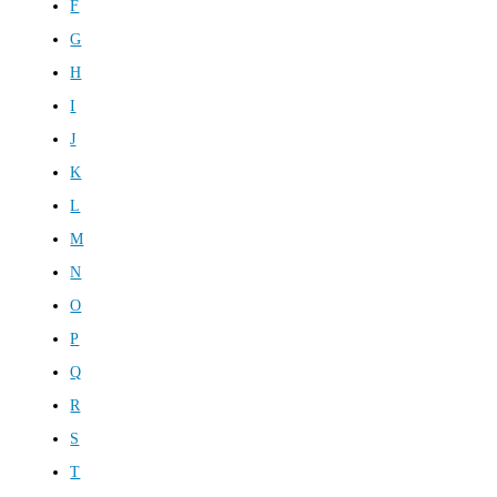
F
G
H
I
J
K
L
M
N
O
P
Q
R
S
T