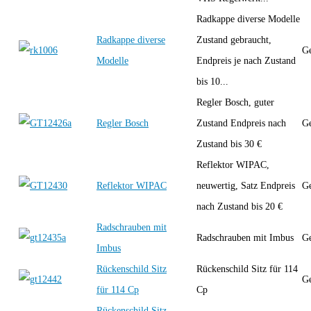
Radkappe diverse Modelle
Radkappe diverse
Zustand gebraucht,
Ge
Modelle
Endpreis je nach Zustand
bis 10...
Regler Bosch, guter
Regler Bosch
Zustand Endpreis nach
Ge
Zustand bis 30 €
Reflektor WIPAC,
Reflektor WIPAC
neuwertig, Satz Endpreis
Ge
nach Zustand bis 20 €
Radschrauben mit
Radschrauben mit Imbus
Ge
Imbus
Rückenschild Sitz
Rückenschild Sitz für 114
Ge
für 114 Cp
Cp
Rückenschild Sitz