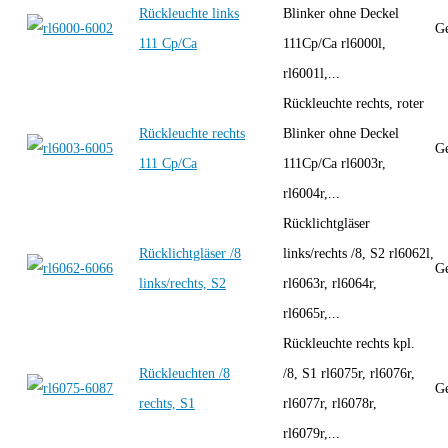
Rückleuchte links
Blinker ohne Deckel
Ge
111 Cp/Ca
111Cp/Ca rl6000l,
rl6001l,...
Rückleuchte rechts, roter
Rückleuchte rechts
Blinker ohne Deckel
Ge
111 Cp/Ca
111Cp/Ca rl6003r,
rl6004r,...
Rücklichtgläser
Rücklichtgläser /8
links/rechts /8, S2 rl6062l,
Ge
links/rechts, S2
rl6063r, rl6064r,
rl6065r,...
Rückleuchte rechts kpl.
Rückleuchten /8
/8, S1 rl6075r, rl6076r,
Ge
rechts, S1
rl6077r, rl6078r,
rl6079r,...