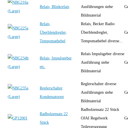
Relais, Blinkrelais
Ausführungen siehe
Ge
Bildmaterial
Relais,
Relais, Becker Radio
Überblendregler,
Überblendregler,
Ge
Tempomathebel
Tempomathebel diverse...
Relais Impulsgeber diverse
Relais, Impulsgeber
Ausführung siehe
Ge
etc.
Bildmaterial
Reglerschalter diverse
Reglerschalter
Ausführungen siehe
Ge
Kondensatoren
Bildmaterial
Radbolzensatz 22 Stück
Radbolzensatz 22
OJAI Regelwerk
Ge
Stück
Teileversorgung