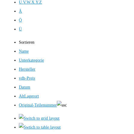
U.V.W.X.Y.Z
Ä
Ö
Ü
Sortieren
Name
Unterkategorie
Hersteller
vdh-Preis
Datum
AltLagerort
Original-Teilenummer