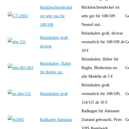
Rückleuchtendeckel
Rückleuchtendeckel rot
rot sehr gut für
sehr gut für 108/109
Ge
108/108
Neuteil mit...
Relaishalter groß, diverse
Relaishalter groß,
vermutlich für 108/109 ab
Ge
diverse
10 €
Relaishalter, Halter für
Relaishalter, Halter
Regler, Blinkrelais etc.
Ge
für Regler etc.
alle Modelle ab 5 €
Relaishalter groß,
Relaishalter groß
vermutlich für 108/109,
Ge
114/115 ab 10 €
Radkappe für Adenauer
Radkappe Adenauer
Zustand gebraucht, Preis
Ge
VHS Regelwerk...