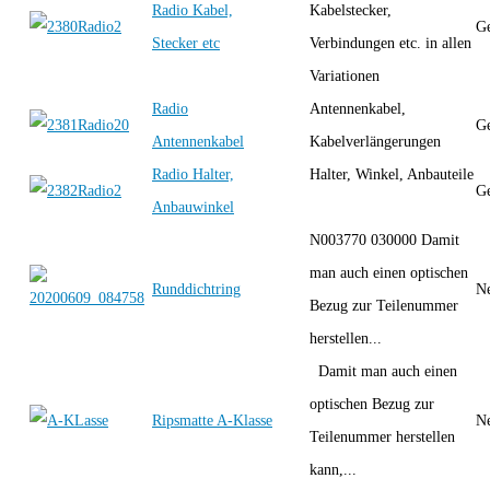
Radio Kabel,
Kabelstecker,
Ge
Stecker etc
Verbindungen etc. in allen
Variationen
Radio
Antennenkabel,
Ge
Antennenkabel
Kabelverlängerungen
Radio Halter,
Halter, Winkel, Anbauteile
Ge
Anbauwinkel
N003770 030000 Damit
man auch einen optischen
Runddichtring
Ne
Bezug zur Teilenummer
herstellen...
Damit man auch einen
optischen Bezug zur
Ripsmatte A-Klasse
Ne
Teilenummer herstellen
kann,...