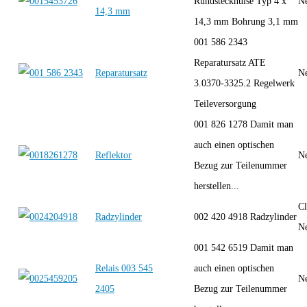
Rundsteckhülse Typ 4 x
Ne
14,3 mm
14,3 mm Bohrung 3,1 mm
001 586 2343
Reparatursatz ATE
Reparatursatz
Ne
3.0370-3325.2 Regelwerk
Teileversorgung
001 826 1278 Damit man
auch einen optischen
Reflektor
Ne
Bezug zur Teilenummer
herstellen...
Cl
Radzylinder
002 420 4918 Radzylinder
Ne
001 542 6519 Damit man
Relais 003 545
auch einen optischen
Ne
2405
Bezug zur Teilenummer