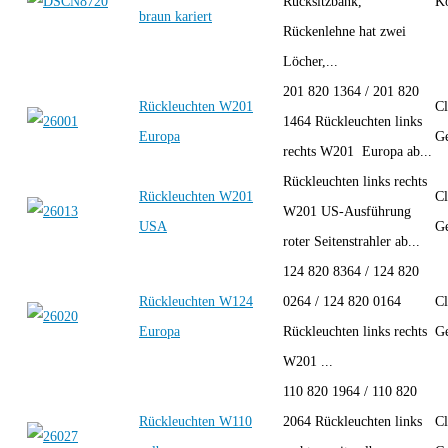
Rücksitzbank,
K
braun kariert
Rückenlehne hat zwei
Löcher,...
201 820 1364 / 201 820
Rückleuchten W201
Cl
1464 Rückleuchten links
Europa
Ge
rechts W201 Europa ab...
Rückleuchten links rechts
Rückleuchten W201
Cl
W201 US-Ausführung
USA
Ge
roter Seitenstrahler ab...
124 820 8364 / 124 820
Rückleuchten W124
0264 / 124 820 0164
Cl
Europa
Rückleuchten links rechts
Ge
W201 ...
110 820 1964 / 110 820
Rückleuchten W110
2064 Rückleuchten links
Cl