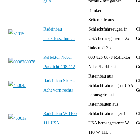
gelb
rechts - mit gelben
Ge
Blinker, ...
Seitenteile aus
Radeinbau
Schlachtfahrzeugen in
Cl
Heckflosse hinten
USA herausgetrennt 2x
Ge
links und 2 x...
Reflektor Nebel
000 826 0078 Reflektor
Cl
Parklicht 108-112
Nebel/Parklicht
Ge
Rateinbau aus
Radeinbau Strich-
Cl
Schlachtfahrzeug in USA
Acht vorn rechts
Ge
herausgetrennt
Rateinbauten aus
Radeinbau W 110 /
Schlachtfahrzeugen in
Cl
111 USA
USA herausgetrennt W
Ge
110 W 111...