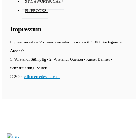
STICHWORTSUCHE *
FLIPBOOKS*
Impressum
Impressum vdh e.V. - www.mercedesclubs.de - VR 1068 Amtsgericht
Ansbach
1. Vorstand: Stümpfig - 2. Vorstand: Quenter - Kasse: Banner -
Schriftführung: Seifert
© 2024
vdh.mercedesclubs.de