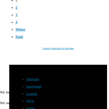
1
2
3
4
Weiter
Ende
Joomla! extensions & templates
Startseite
Impressum
Wir benutzen Cookies
Kontakt
FAQs
Wir nutzen Cookies auf unserer Website. Einige von ihnen sind essenziell für
Suche