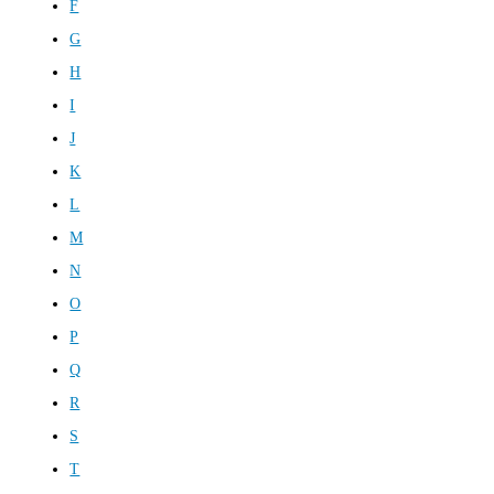
F
G
H
I
J
K
L
M
N
O
P
Q
R
S
T