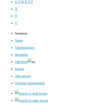
U.V.W.X.Y.Z
Ä
Ö
Ü
Sortieren
Name
Unterkategorie
Hersteller
vdh-Preis
Datum
AltLagerort
Original-Teilenummer