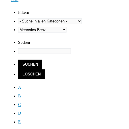
Filtern
Suchen
A
B
C
D
E