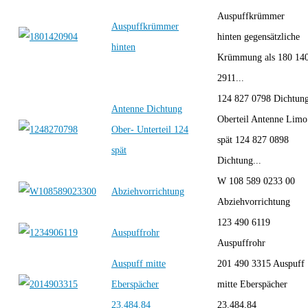
Auspuffkrümmer
Auspuffkrümmer
hinten gegensätzliche
hinten
Krümmung als 180 14
2911...
124 827 0798 Dichtun
Antenne Dichtung
Oberteil Antenne Limo
Ober- Unterteil 124
spät 124 827 0898
spät
Dichtung...
W 108 589 0233 00
Abziehvorrichtung
Abziehvorrichtung
123 490 6119
Auspuffrohr
Auspuffrohr
Auspuff mitte
201 490 3315 Auspuff
Eberspächer
mitte Eberspächer
23.484.84
23.484.84