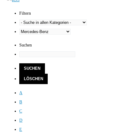
Filtern
Suchen
A
B
C
D
E