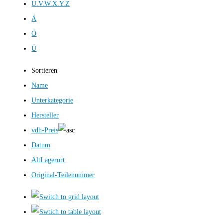
U.V.W.X.Y.Z
Ä
Ö
Ü
Sortieren
Name
Unterkategorie
Hersteller
vdh-Preis
Datum
AltLagerort
Original-Teilenummer