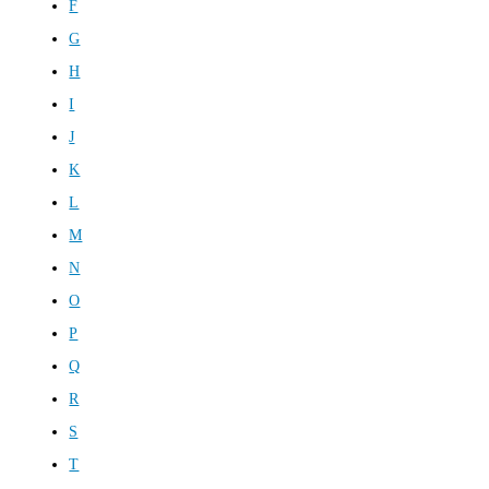
F
G
H
I
J
K
L
M
N
O
P
Q
R
S
T