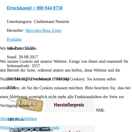
Druckknopf = 000 944 0758
Unterkategorie:
Clubbestand Neuteile
Hersteller:
Mercedes-Benz
Zeige
Produkte
vdh-Preis:
€
0,20
Wir benutzen Cookies
Stand:
28-08-2017
Wir nutzen Cookies auf unserer Website. Einige von ihnen sind essenziell für
Seitenaufrufe:
3557
den Betrieb der Seite, während andere uns helfen, diese Website und die
000 944 0158 Druckknopf = 000 944
Nutzererfahrung zu verbessern (Tracking Cookies). Sie können selbst
0758
entscheiden, ob Sie die Cookies zulassen möchten. Bitte beachten Sie, dass bei
einer Ablehnung womöglich nicht mehr alle Funktionalitäten der Seite zur
Verfügung stehen.
NML
Akzeptieren
Ablehnen
MB-Preis
Weitere Informationen
|
Impressum