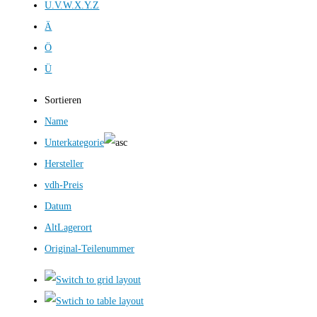
U.V.W.X.Y.Z
Ä
Ö
Ü
Sortieren
Name
Unterkategorie
Hersteller
vdh-Preis
Datum
AltLagerort
Original-Teilenummer