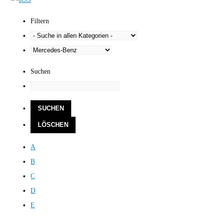
Filtern
Suchen
A
B
C
D
E