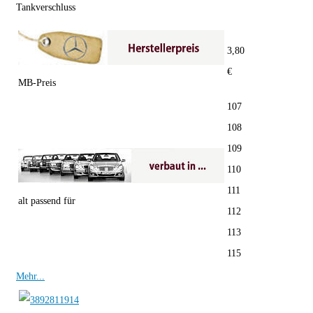
Tankverschluss
3,80
€
MB-Preis
107
108
109
110
111
alt passend für
112
113
115
Mehr...