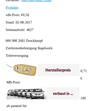
Hersteller:
Mercedes-Benz
Zeige
Produkte
vdh-Preis:
€
0,50
Stand:
02-08-2017
Seitenaufrufe:
4027
000 988 2681 Druckknopf
Zierleistenbefestigung Regelwerk
Teileversorgung
0,71
€
MB-Preis
100
alt passend für