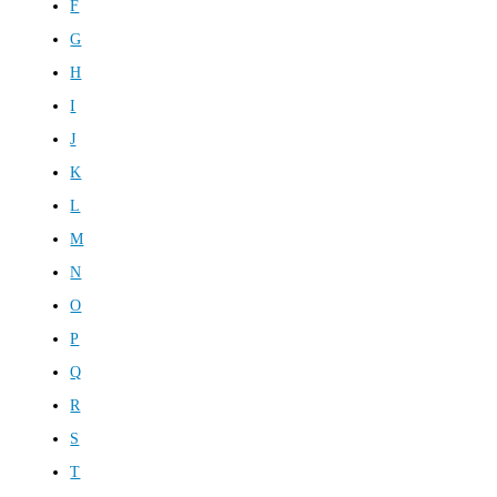
F
G
H
I
J
K
L
M
N
O
P
Q
R
S
T