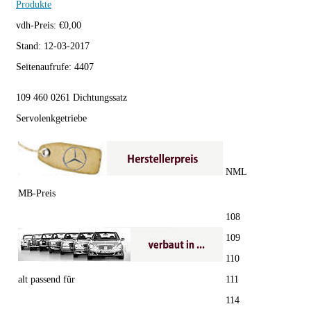
Produkte
vdh-Preis:
€
0,00
Stand:
12-03-2017
Seitenaufrufe:
4407
109 460 0261 Dichtungssatz
Servolenkgetriebe
NML
MB-Preis
108
109
110
alt passend für
111
114