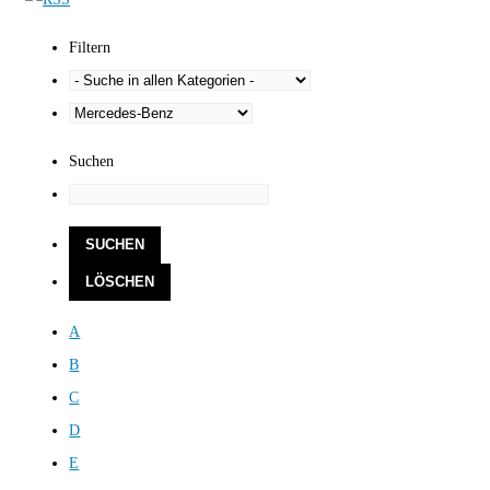
Filtern
Suchen
A
B
C
D
E