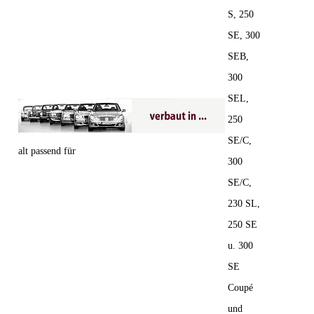
S, 250
SE, 300
SEB,
300
SEL,
250
SE/C,
alt passend für
300
SE/C,
230 SL,
250 SE
u. 300
SE
Coupé
und