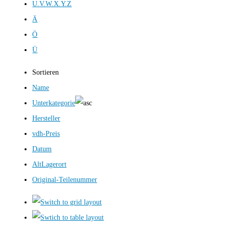
U.V.W.X.Y.Z
Ä
Ö
Ü
Sortieren
Name
Unterkategorie
Hersteller
vdh-Preis
Datum
AltLagerort
Original-Teilenummer