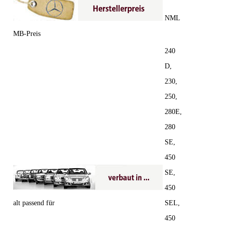
NML
MB-Preis
240
D,
230,
250,
280E,
280
SE,
450
SE,
450
alt passend für
SEL,
450