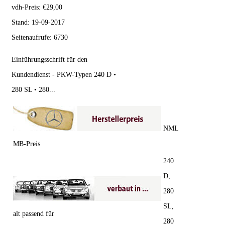
vdh-Preis:
€
29,00
Stand:
19-09-2017
Seitenaufrufe:
6730
Einführungsschrift für den
Kundendienst - PKW-Typen 240 D •
280 SL • 280...
NML
MB-Preis
240
D,
280
SL,
alt passend für
280