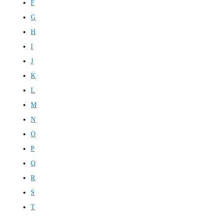
F
G
H
I
J
K
L
M
N
O
P
Q
R
S
T