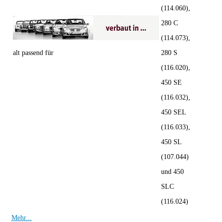
(114.060),
280 C
(114.073),
alt passend für
280 S
(116.020),
450 SE
(116.032),
450 SEL
(116.033),
450 SL
(107.044)
und 450
SLC
(116.024)
Mehr...