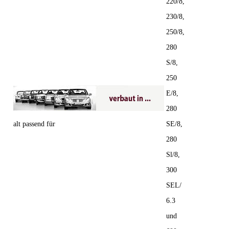
220/8,
230/8,
250/8,
280
S/8,
250
E/8,
280
alt passend für
SE/8,
280
Sl/8,
300
SEL/
6.3
und