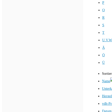
P
Q
R
S
T
U.V.W
Ä
Ö
Ü
Sortie
Name
Unterk
Herstel
vdh-Pr
Datum