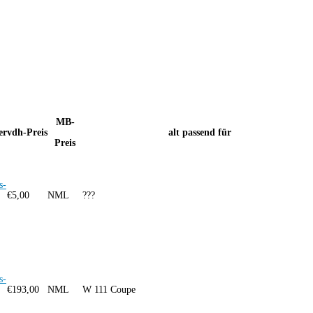
MB-
er
vdh-Preis
alt passend für
Preis
s-
€
5,00
NML
???
s-
€
193,00
NML
W 111 Coupe