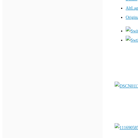
AltLag
Origin