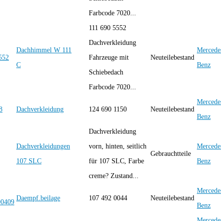
Farbcode 7020...
111 690 5552
Dachverkleidung
Dachhimmel W 111
Mercede
Fahrzeuge mit
Neuteilebestand
C
Benz
Schiebedach
Farbcode 7020...
Mercede
Dachverkleidung
124 690 1150
Neuteilebestand
Benz
Dachverkleidung
Dachverkleidungen
vorn, hinten, seitlich
Mercede
Gebrauchtteile
107 SLC
für 107 SLC, Farbe
Benz
creme? Zustand...
Mercede
Daempf.beilage
107 492 0044
Neuteilebestand
Benz
Mercede