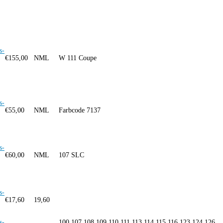
s-
€
155,00
NML
W 111 Coupe
s-
€
55,00
NML
Farbcode 7137
s-
€
60,00
NML
107 SLC
s-
€
17,60
19,60
s-
100 107 108 109 110 111 113 114 115 116 123 124 126