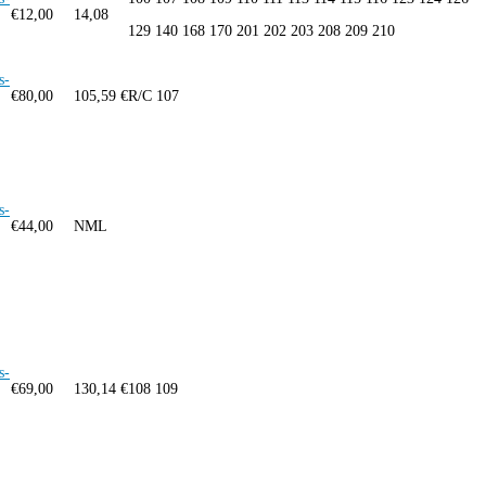
€
12,00
14,08
129 140 168 170 201 202 203 208 209 210
s-
€
80,00
105,59 €
R/C 107
s-
€
44,00
NML
s-
€
69,00
130,14 €
108 109