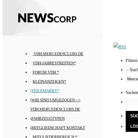
VDH.MERCEDESCLUBS.DE
Filtern
VDH-JAHRESTREFFEN*
FORUM VDH *
KLEINANZEIGEN*
TEILEMARKT*
Suche
WIR SIND UMGEZOGEN -->
VDH.MERCEDESCLUBS.DE
FAHRZEUGTYPEN
MITGLIEDSCHAFT KONTAKT
MITGLIEDERBEREICH *