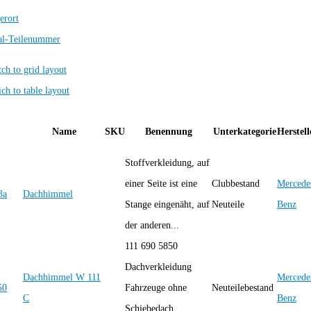
erort
al-Teilenummer
Name
SKU
Benennung
Unterkategorie
Herstell
Stoffverkleidung, auf
einer Seite ist eine
Clubbestand
Mercede
Dachhimmel
Stange eingenäht, auf
Neuteile
Benz
der anderen...
111 690 5850
Dachverkleidung
Dachhimmel W 111
Mercede
Fahrzeuge ohne
Neuteilebestand
C
Benz
Schiebedach