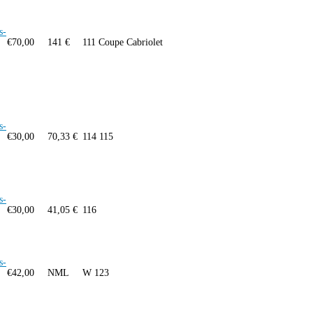
s-
€
70,00
141 €
111 Coupe Cabriolet
s-
€
30,00
70,33 €
114 115
s-
€
30,00
41,05 €
116
s-
€
42,00
NML
W 123