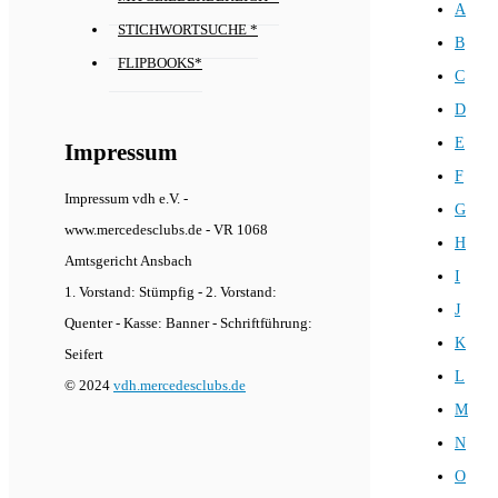
A
STICHWORTSUCHE *
B
FLIPBOOKS*
C
D
E
Impressum
F
Impressum vdh e.V. -
G
www.mercedesclubs.de - VR 1068
H
Amtsgericht Ansbach
I
1. Vorstand: Stümpfig - 2. Vorstand:
J
Quenter - Kasse: Banner - Schriftführung:
K
Seifert
L
© 2024
vdh.mercedesclubs.de
M
N
O