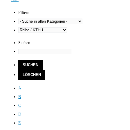
Filtern
Suchen
A
B
C
D
E