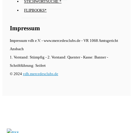
STICHWORTSUCHE *
FLIPBOOKS*
Impressum
Impressum vdh e.V. - www.mercedesclubs.de - VR 1068 Amtsgericht
Ansbach
1. Vorstand: Stümpfig - 2. Vorstand: Quenter - Kasse: Banner -
Schriftführung: Seifert
© 2024
vdh.mercedesclubs.de