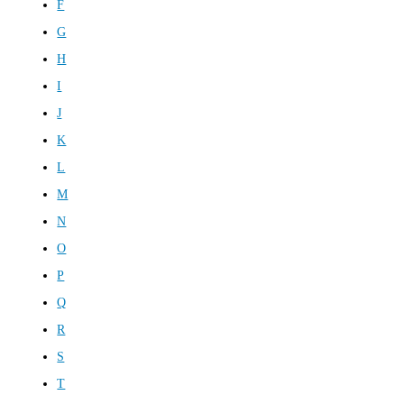
F
G
H
I
J
K
L
M
N
O
P
Q
R
S
T