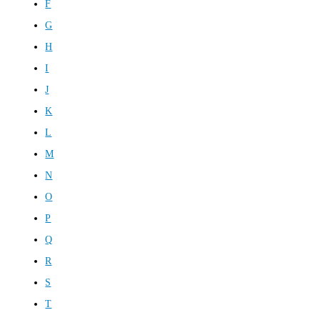
F
G
H
I
J
K
L
M
N
O
P
Q
R
S
T