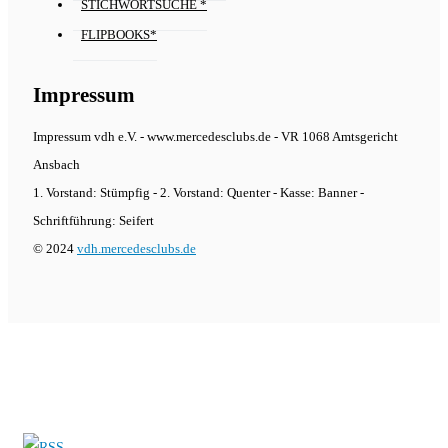
STICHWORTSUCHE *
FLIPBOOKS*
Impressum
Impressum vdh e.V. - www.mercedesclubs.de - VR 1068 Amtsgericht
Ansbach
1. Vorstand: Stümpfig - 2. Vorstand: Quenter - Kasse: Banner -
Schriftführung: Seifert
© 2024
vdh.mercedesclubs.de