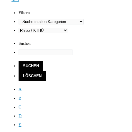
Filtern
Suchen
A
B
C
D
E