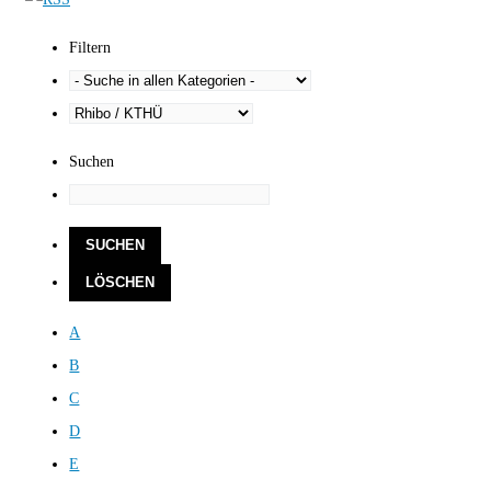
Filtern
Suchen
A
B
C
D
E