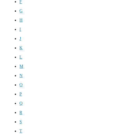
F
G
H
I
J
K
L
M
N
O
P
Q
R
S
T