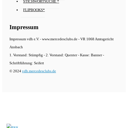
STICHWORTSUCHE *
FLIPBOOKS*
Impressum
Impressum vdh e.V. - www.mercedesclubs.de - VR 1068 Amtsgericht
Ansbach
1. Vorstand: Stümpfig - 2. Vorstand: Quenter - Kasse: Banner -
Schriftführung: Seifert
© 2024
vdh.mercedesclubs.de