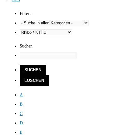
Filtern
Suchen
A
B
C
D
E