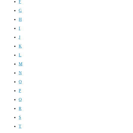
F
G
H
I
J
K
L
M
N
O
P
Q
R
S
T