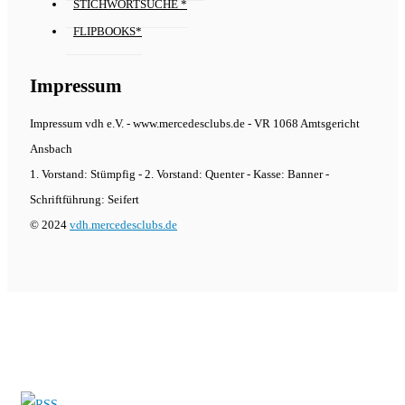
STICHWORTSUCHE *
FLIPBOOKS*
Impressum
Impressum vdh e.V. - www.mercedesclubs.de - VR 1068 Amtsgericht
Ansbach
1. Vorstand: Stümpfig - 2. Vorstand: Quenter - Kasse: Banner -
Schriftführung: Seifert
© 2024
vdh.mercedesclubs.de