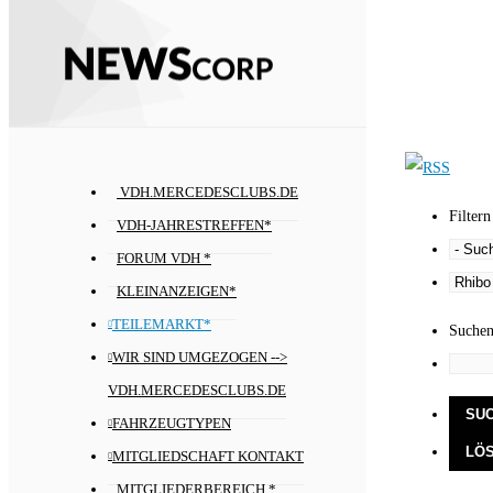
VDH.MERCEDESCLUBS.DE
Filtern
VDH-JAHRESTREFFEN*
FORUM VDH *
KLEINANZEIGEN*
TEILEMARKT*
Suche
WIR SIND UMGEZOGEN -->
VDH.MERCEDESCLUBS.DE
FAHRZEUGTYPEN
MITGLIEDSCHAFT KONTAKT
MITGLIEDERBEREICH *