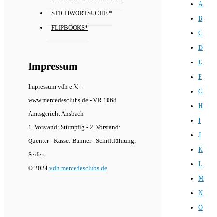
A
STICHWORTSUCHE *
B
FLIPBOOKS*
C
D
E
Impressum
F
Impressum vdh e.V. -
G
www.mercedesclubs.de - VR 1068
H
Amtsgericht Ansbach
I
1. Vorstand: Stümpfig - 2. Vorstand:
J
Quenter - Kasse: Banner - Schriftführung:
K
Seifert
L
© 2024
vdh.mercedesclubs.de
M
N
O