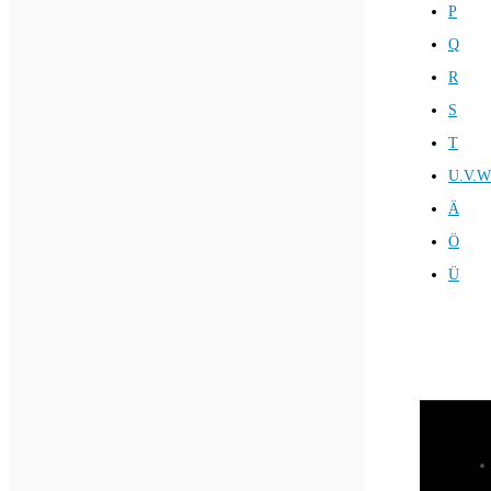
P
Q
R
S
T
U.V.W
Ä
Ö
Ü