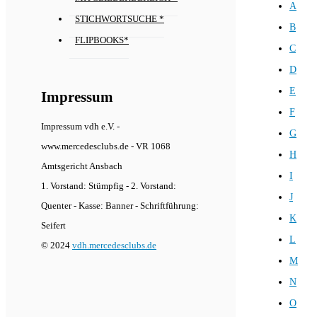
A
STICHWORTSUCHE *
B
FLIPBOOKS*
C
D
E
Impressum
F
Impressum vdh e.V. -
G
www.mercedesclubs.de - VR 1068
H
Amtsgericht Ansbach
I
1. Vorstand: Stümpfig - 2. Vorstand:
J
Quenter - Kasse: Banner - Schriftführung:
K
Seifert
L
© 2024
vdh.mercedesclubs.de
M
N
O