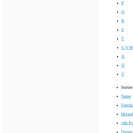
P
Q
R
S
T
U.V.W
Ä
Ö
Ü
Sortie
Name
Unterk
Herstel
vdh-Pr
Datum