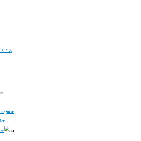
.X.Y.Z
ren
ategorie
ler
eis