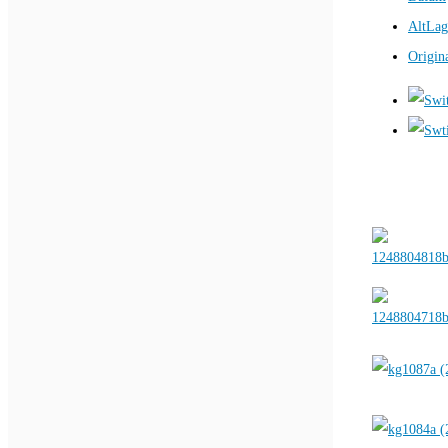
AltLag
Origin