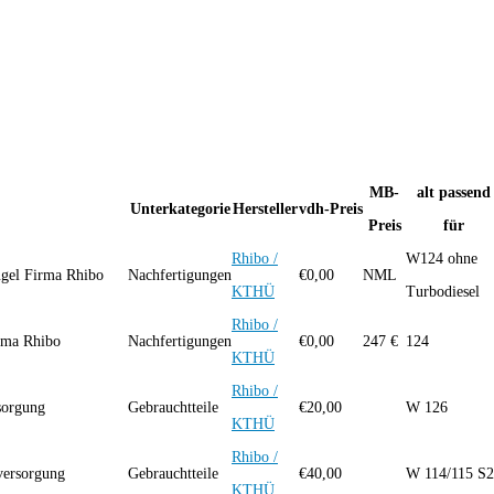
MB-
alt passend
Unterkategorie
Hersteller
vdh-Preis
Preis
für
Rhibo /
W124 ohne
ügel Firma Rhibo
Nachfertigungen
€
0,00
NML
KTHÜ
Turbodiesel
Rhibo /
rma Rhibo
Nachfertigungen
€
0,00
247 €
124
KTHÜ
Rhibo /
sorgung
Gebrauchtteile
€
20,00
W 126
KTHÜ
Rhibo /
eversorgung
Gebrauchtteile
€
40,00
W 114/115 S2
KTHÜ