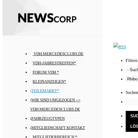
VDH.MERCEDESCLUBS.DE
Filtern
VDH-JAHRESTREFFEN*
FORUM VDH *
KLEINANZEIGEN*
TEILEMARKT*
Suche
WIR SIND UMGEZOGEN -->
VDH.MERCEDESCLUBS.DE
FAHRZEUGTYPEN
MITGLIEDSCHAFT KONTAKT
MITGLIEDERBEREICH *