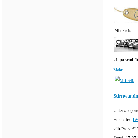
MB-Preis
alt passend fü
Mehr...
Stirnwandm
Unterkategori
Hersteller:
IW
vdh-Preis:
€
1