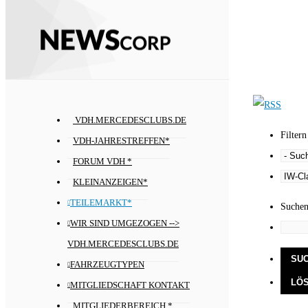
VDH.MERCEDESCLUBS.DE
Filtern
VDH-JAHRESTREFFEN*
FORUM VDH *
KLEINANZEIGEN*
TEILEMARKT*
Suche
WIR SIND UMGEZOGEN -->
VDH.MERCEDESCLUBS.DE
FAHRZEUGTYPEN
MITGLIEDSCHAFT KONTAKT
MITGLIEDERBEREICH *