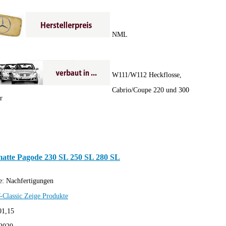
NML
W111/W112 Heckflosse,
Cabrio/Coupe 220 und 300
r
atte Pagode 230 SL 250 SL 280 SL
e:
Nachfertigungen
-Classic
Zeige Produkte
01,15