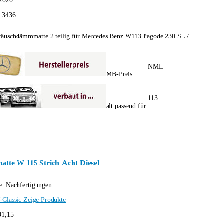
2020
:
3436
äuschdämmmatte 2 teilig für Mercedes Benz W113 Pagode 230 SL /...
NML
MB-Preis
113
alt passend für
atte W 115 Strich-Acht Diesel
e:
Nachfertigungen
-Classic
Zeige Produkte
01,15