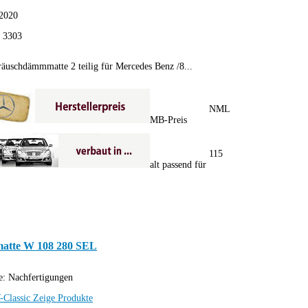
2020
:
3303
uschdämmmatte 2 teilig für Mercedes Benz /8...
NML
MB-Preis
115
alt passend für
atte W 108 280 SEL
e:
Nachfertigungen
-Classic
Zeige Produkte