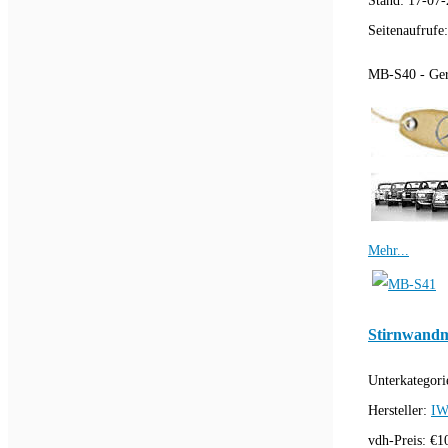
Stand:
17-07-
Seitenaufrufe
MB-S40 - Ger
Mehr...
Stirnwandm
Unterkategori
Hersteller:
IW
vdh-Preis:
€
1