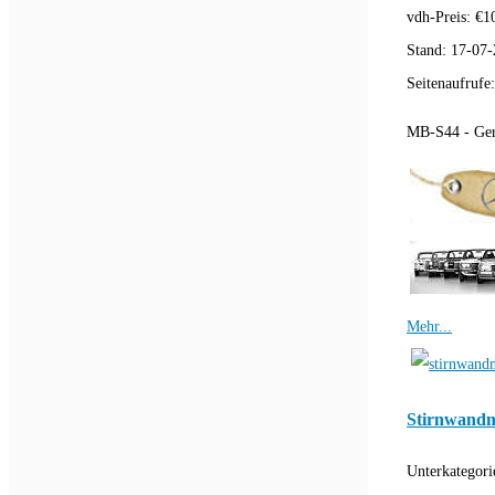
vdh-Preis:
€
1
Stand:
17-07-
Seitenaufrufe
MB-S44 - Ger
Mehr...
Stirnwandm
Unterkategori