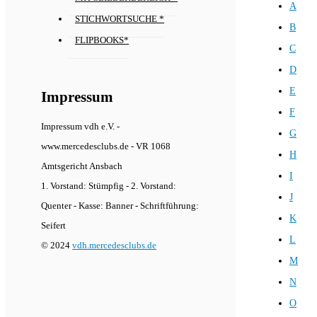
A
STICHWORTSUCHE *
B
FLIPBOOKS*
C
D
E
Impressum
F
Impressum vdh e.V. -
G
www.mercedesclubs.de - VR 1068
H
Amtsgericht Ansbach
I
1. Vorstand: Stümpfig - 2. Vorstand:
J
Quenter - Kasse: Banner - Schriftführung:
K
Seifert
L
© 2024
vdh.mercedesclubs.de
M
N
O