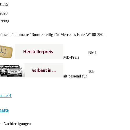
01,15
2020
:
3358
äuschdämmmatte 13mm 3 teilig für Mercedes Benz W108 280...
NML
MB-Preis
108
alt passend für
atte
e:
Nachfertigungen