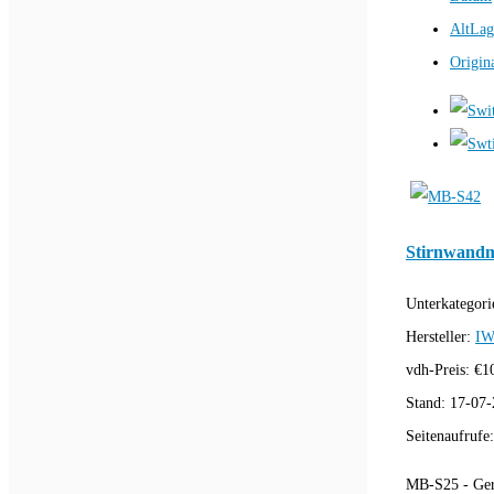
AltLag
Origin
Stirnwandm
Unterkategori
Hersteller:
IW
vdh-Preis:
€
1
Stand:
17-07-
Seitenaufrufe
MB-S25 - Gerä