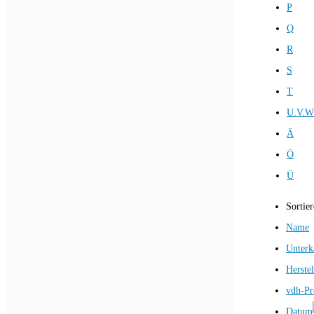
P
Q
R
S
T
U.V.W
Ä
Ö
Ü
Sortie
Name
Unterk
Herstel
vdh-Pr
Datum