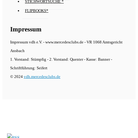
STICHWORTSUCHE *
FLIPBOOKS*
Impressum
Impressum vdh e.V. - www.mercedesclubs.de - VR 1068 Amtsgericht
Ansbach
1. Vorstand: Stümpfig - 2. Vorstand: Quenter - Kasse: Banner -
Schriftführung: Seifert
© 2024
vdh.mercedesclubs.de