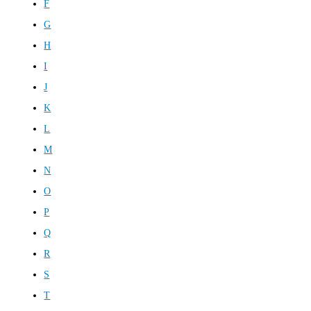
F
G
H
I
J
K
L
M
N
O
P
Q
R
S
T