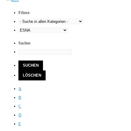
Filtern
Suchen
A
B
C
D
E