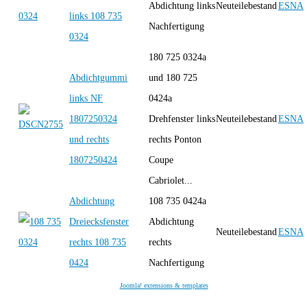
Abdichtung links
Neuteilebestand
ESNA
links 108 735
Nachfertigung
0324
180 725 0324a
Abdichtgummi
und 180 725
links NF
0424a
1807250324
Drehfenster links
Neuteilebestand
ESNA
und rechts
rechts Ponton
1807250424
Coupe
Cabriolet...
Abdichtung
108 735 0424a
Dreiecksfenster
Abdichtung
Neuteilebestand
ESNA
rechts 108 735
rechts
0424
Nachfertigung
Joomla! extensions & templates