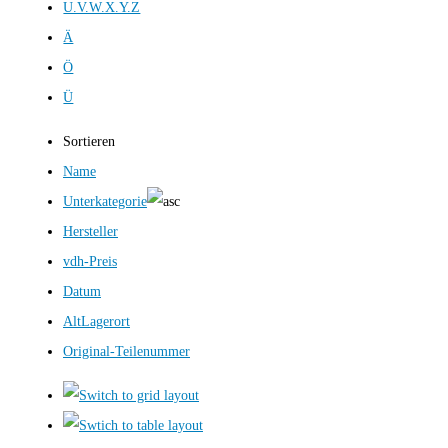
U.V.W.X.Y.Z
Ä
Ö
Ü
Sortieren
Name
Unterkategorie
Hersteller
vdh-Preis
Datum
AltLagerort
Original-Teilenummer