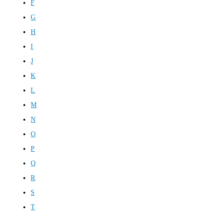
F
G
H
I
J
K
L
M
N
O
P
Q
R
S
T