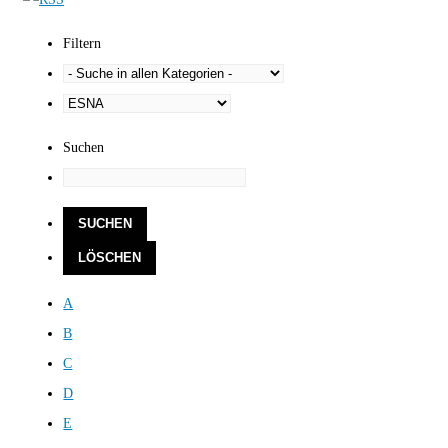
Filtern
Suchen
A
B
C
D
E