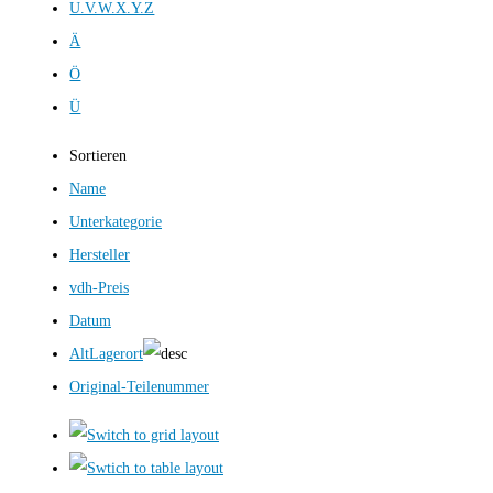
U.V.W.X.Y.Z
Ä
Ö
Ü
Sortieren
Name
Unterkategorie
Hersteller
vdh-Preis
Datum
AltLagerort
Original-Teilenummer