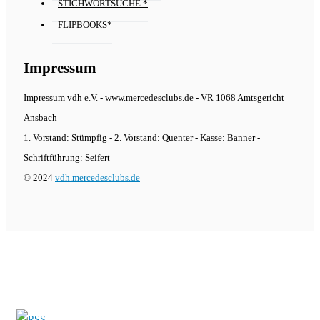
STICHWORTSUCHE *
FLIPBOOKS*
Impressum
Impressum vdh e.V. - www.mercedesclubs.de - VR 1068 Amtsgericht
Ansbach
1. Vorstand: Stümpfig - 2. Vorstand: Quenter - Kasse: Banner -
Schriftführung: Seifert
© 2024
vdh.mercedesclubs.de