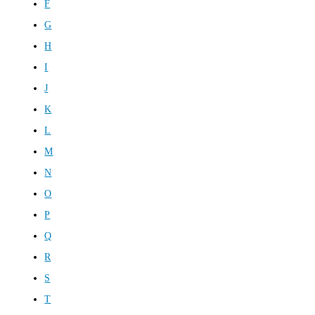
F
G
H
I
J
K
L
M
N
O
P
Q
R
S
T