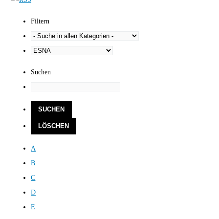
Filtern
Suchen
A
B
C
D
E