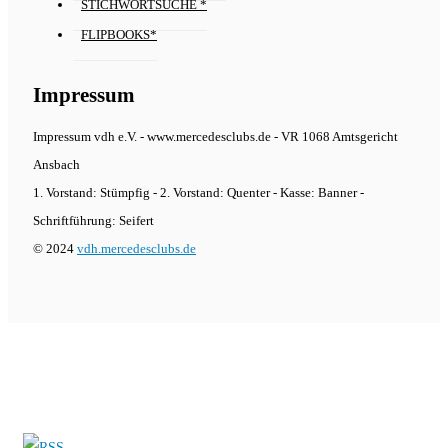
STICHWORTSUCHE *
FLIPBOOKS*
Impressum
Impressum vdh e.V. - www.mercedesclubs.de - VR 1068 Amtsgericht
Ansbach
1. Vorstand: Stümpfig - 2. Vorstand: Quenter - Kasse: Banner -
Schriftführung: Seifert
© 2024
vdh.mercedesclubs.de