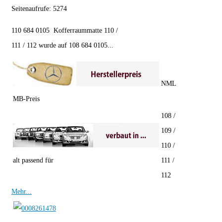
Seitenaufrufe:
5274
110 684 0105 Kofferraummatte 110 /
111 / 112 wurde auf 108 684 0105...
NML
MB-Preis
108 /
109 /
110 /
alt passend für
111 /
112
Mehr...