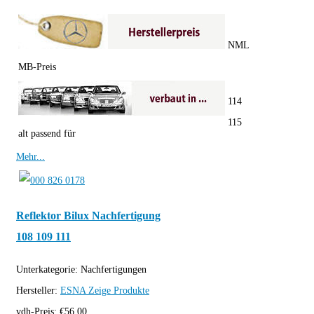
NML
MB-Preis
114
115
alt passend für
Mehr...
Reflektor Bilux Nachfertigung
108 109 111
Unterkategorie:
Nachfertigungen
Hersteller:
ESNA
Zeige Produkte
vdh-Preis:
€
56,00