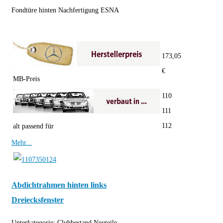
Fondtüre hinten Nachfertigung ESNA
173,05
€
MB-Preis
110
111
112
alt passend für
Mehr...
Abdichtrahmen hinten links
Dreiecksfenster
Unterkategorie:
Clubbestand Neuteile