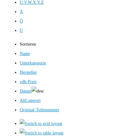
U.V.W.X.Y.Z
Ä
Ö
Ü
Sortieren
Name
Unterkategorie
Hersteller
vdh-Preis
Datum
AltLagerort
Original-Teilenummer