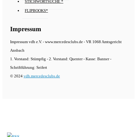
STICHWORTSUCHE *
FLIPBOOKS*
Impressum
Impressum vdh e.V. - www.mercedesclubs.de - VR 1068 Amtsgericht
Ansbach
1. Vorstand: Stümpfig - 2. Vorstand: Quenter - Kasse: Banner -
Schriftführung: Seifert
© 2024
vdh.mercedesclubs.de