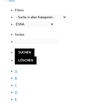
Filtern
Suchen
A
B
C
D
E