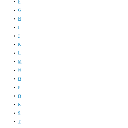
F
G
H
I
J
K
L
M
N
O
P
Q
R
S
T