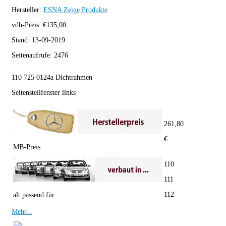
Hersteller:
ESNA
Zeige Produkte
vdh-Preis:
€
135,00
Stand:
13-09-2019
Seitenaufrufe:
2476
110 725 0124a Dichtrahmen
Seitenstellfenster links
261,80
€
MB-Preis
110
111
112
alt passend für
Mehr...