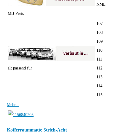
NML
MB-Preis
107
108
109
110
111
alt passend für
112
113
114
115
Mehr...
Kofferraummatte Strich-Acht