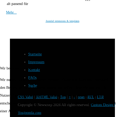
alt passend für
Mehr...
Joomla! extensions & templates
Startseite
Impressum
Wir benutzen Cookies
Kontakt
FAQs
Wir nutzen Cookies auf unserer Website. Einige von ihnen sind essenziell für
Suche
den Betrieb der Seite, während andere uns helfen, diese Website und die
Nutzererfahrung zu verbessern (Tracking Cookies). Sie können selbst
CSS Valid
|
XHTML Valid
|
Top
|
+
|
-
|
reset
|
RTL
|
LTR
entscheiden, ob Sie die Cookies zulassen möchten. Bitte beachten Sie, dass bei
Copyright ©
Newscorp
2026 All rights reserved.
Custom Design b
einer Ablehnung womöglich nicht mehr alle Funktionalitäten der Seite zur
Youjoomla.com