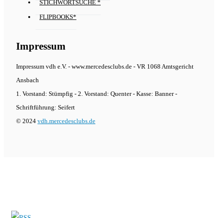
STICHWORTSUCHE *
FLIPBOOKS*
Impressum
Impressum vdh e.V. - www.mercedesclubs.de - VR 1068 Amtsgericht
Ansbach
1. Vorstand: Stümpfig - 2. Vorstand: Quenter - Kasse: Banner -
Schriftführung: Seifert
© 2024
vdh.mercedesclubs.de