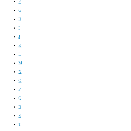
F
G
H
I
J
K
L
M
N
O
P
Q
R
S
T