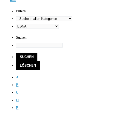
Filtern
Suchen
A
B
C
D
E