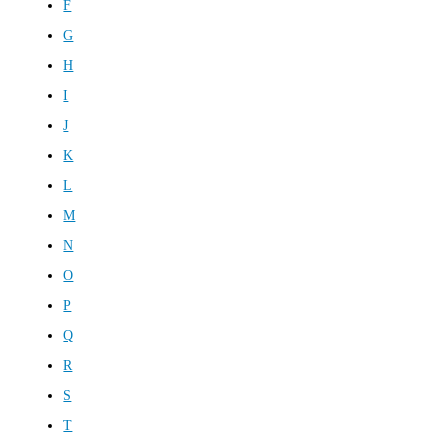
F
G
H
I
J
K
L
M
N
O
P
Q
R
S
T