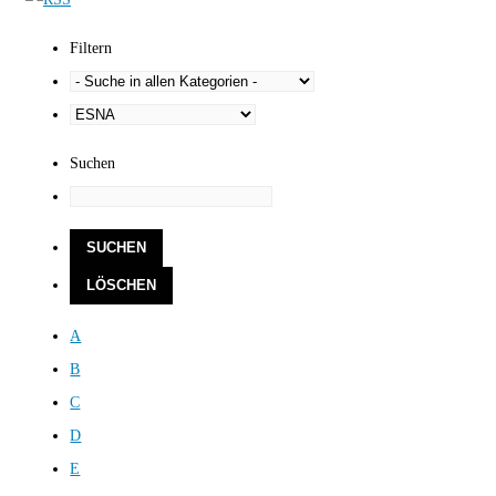
Filtern
Suchen
A
B
C
D
E