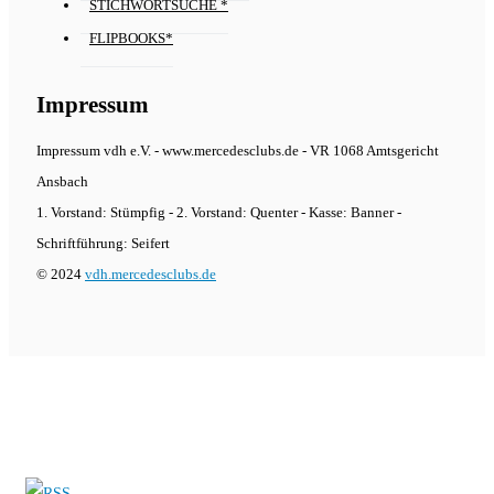
STICHWORTSUCHE *
FLIPBOOKS*
Impressum
Impressum vdh e.V. - www.mercedesclubs.de - VR 1068 Amtsgericht
Ansbach
1. Vorstand: Stümpfig - 2. Vorstand: Quenter - Kasse: Banner -
Schriftführung: Seifert
© 2024
vdh.mercedesclubs.de