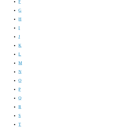
F
G
H
I
J
K
L
M
N
O
P
Q
R
S
T