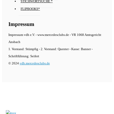
STICHWORTSUCHE *
FLIPBOOKS*
Impressum
Impressum vdh e.V. - www.mercedesclubs.de - VR 1068 Amtsgericht
Ansbach
1. Vorstand: Stümpfig - 2. Vorstand: Quenter - Kasse: Banner -
Schriftführung: Seifert
© 2024
vdh.mercedesclubs.de