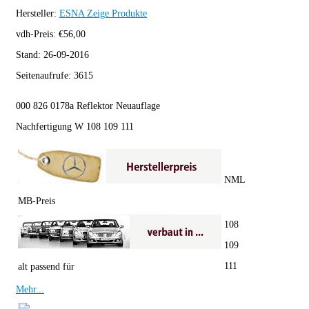
Hersteller:
ESNA
Zeige Produkte
vdh-Preis:
€
56,00
Stand:
26-09-2016
Seitenaufrufe:
3615
000 826 0178a Reflektor Neuauflage
Nachfertigung W 108 109 111
NML
MB-Preis
108
109
111
alt passend für
Mehr...