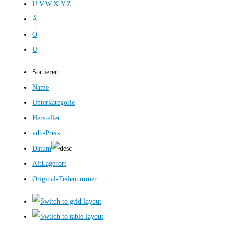
U.V.W.X.Y.Z
Ä
Ö
Ü
Sortieren
Name
Unterkategorie
Hersteller
vdh-Preis
Datum
AltLagerort
Original-Teilenummer