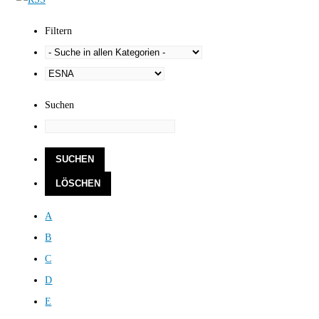
Filtern
Suchen
A
B
C
D
E