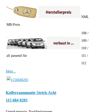
NML
MB-Preis
108 /
109 /
110 /
alt passend für
111 /
112
Mehr...
Kofferraummatte Strich-Acht
115 684 0205
Unterkategorie:
Nachfertigungen