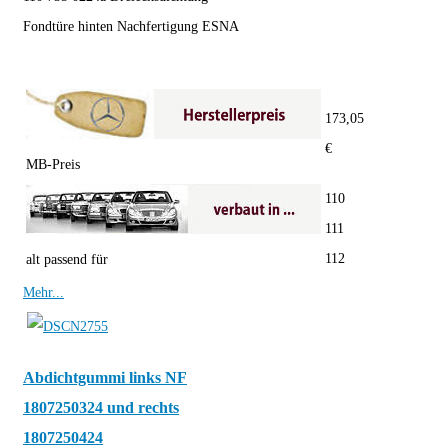
Fondtüre hinten Nachfertigung ESNA
173,05
€
MB-Preis
110
111
112
alt passend für
Mehr...
Abdichtgummi links NF
1807250324 und rechts
1807250424