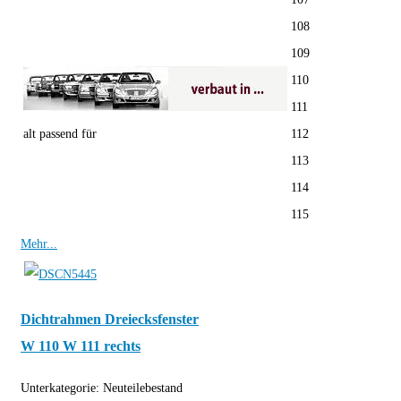
108
109
110
111
alt passend für
112
113
114
115
Mehr...
Dichtrahmen Dreiecksfenster
W 110 W 111 rechts
Unterkategorie:
Neuteilebestand