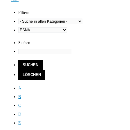
Filtern
Suchen
A
B
C
D
E