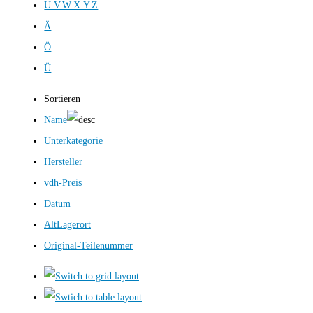
U.V.W.X.Y.Z
Ä
Ö
Ü
Sortieren
Name
Unterkategorie
Hersteller
vdh-Preis
Datum
AltLagerort
Original-Teilenummer