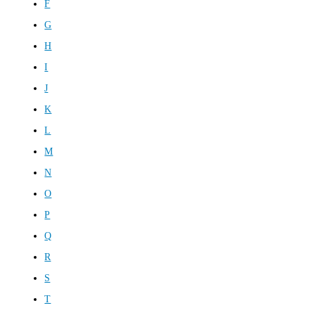
F
G
H
I
J
K
L
M
N
O
P
Q
R
S
T