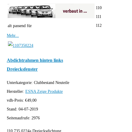
110
111
112
alt passend für
Mehr...
Abdichtrahmen hinten links
Dreiecksfenster
Unterkategorie:
Clubbestand Neuteile
Hersteller:
ESNA
Zeige Produkte
vdh-Preis:
€
49,00
Stand:
04-07-2019
Seitenaufrufe:
2976
110 735 0224a Dreiecksdichtung