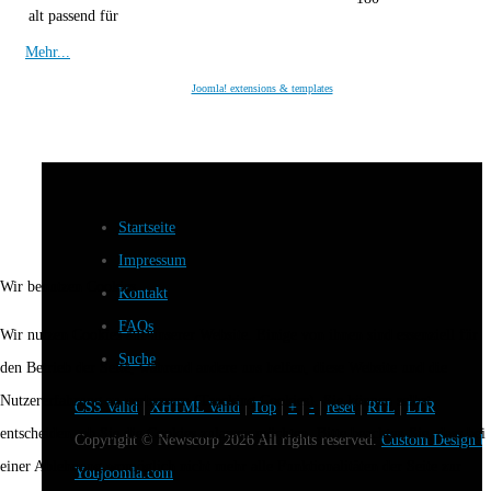
alt passend für
Mehr...
Joomla! extensions & templates
Startseite
Impressum
Wir benutzen Cookies
Kontakt
FAQs
Wir nutzen Cookies auf unserer Website. Einige von ihnen sind essenziell für
Suche
den Betrieb der Seite, während andere uns helfen, diese Website und die
Nutzererfahrung zu verbessern (Tracking Cookies). Sie können selbst
CSS Valid
|
XHTML Valid
|
Top
|
+
|
-
|
reset
|
RTL
|
LTR
entscheiden, ob Sie die Cookies zulassen möchten. Bitte beachten Sie, dass bei
Copyright ©
Newscorp
2026 All rights reserved.
Custom Design b
einer Ablehnung womöglich nicht mehr alle Funktionalitäten der Seite zur
Youjoomla.com