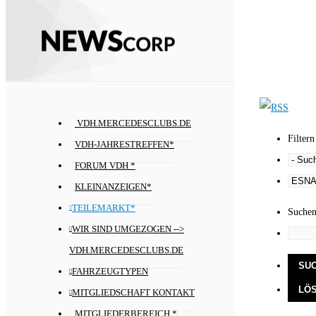
VDH.MERCEDESCLUBS.DE
Filtern
VDH-JAHRESTREFFEN*
FORUM VDH *
KLEINANZEIGEN*
TEILEMARKT*
Suche
WIR SIND UMGEZOGEN -->
VDH.MERCEDESCLUBS.DE
FAHRZEUGTYPEN
MITGLIEDSCHAFT KONTAKT
MITGLIEDERBEREICH *