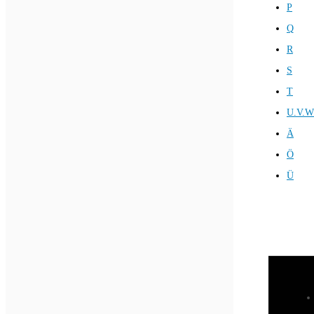
P
Q
R
S
T
U.V.W
Ä
Ö
Ü