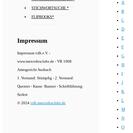
A
STICHWORTSUCHE *
B
FLIPBOOKS*
C
D
E
Impressum
F
Impressum vdh e.V. -
G
www.mercedesclubs.de - VR 1068
H
Amtsgericht Ansbach
I
1. Vorstand: Stümpfig - 2. Vorstand:
J
Quenter - Kasse: Banner - Schriftführung:
K
Seifert
L
© 2024
vdh.mercedesclubs.de
M
N
O