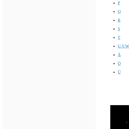
P
Q
R
S
T
U.V.W
Ä
Ö
Ü