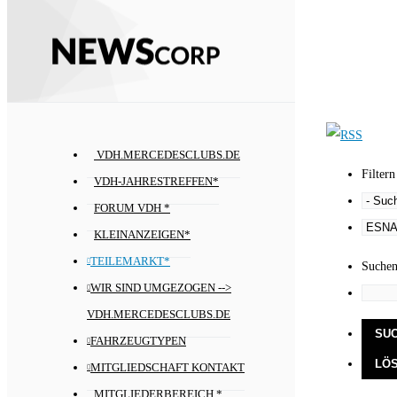
VDH.MERCEDESCLUBS.DE
Filtern
VDH-JAHRESTREFFEN*
FORUM VDH *
KLEINANZEIGEN*
TEILEMARKT*
Suche
WIR SIND UMGEZOGEN -->
VDH.MERCEDESCLUBS.DE
FAHRZEUGTYPEN
MITGLIEDSCHAFT KONTAKT
MITGLIEDERBEREICH *