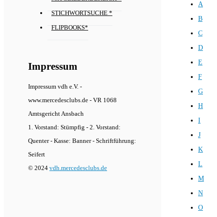
A
STICHWORTSUCHE *
B
FLIPBOOKS*
C
D
E
Impressum
F
Impressum vdh e.V. -
G
www.mercedesclubs.de - VR 1068
H
Amtsgericht Ansbach
I
1. Vorstand: Stümpfig - 2. Vorstand:
J
Quenter - Kasse: Banner - Schriftführung:
K
Seifert
L
© 2024
vdh.mercedesclubs.de
M
N
O