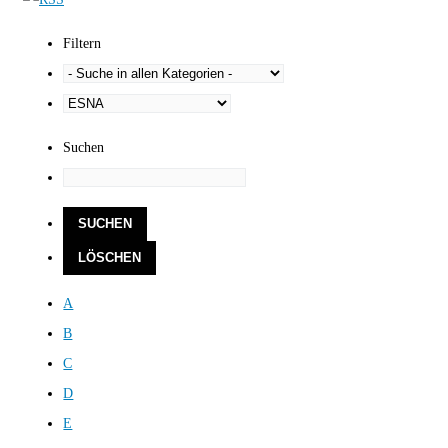
Filtern
Suchen
A
B
C
D
E