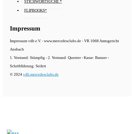
STICHWORTSUCHE *
FLIPBOOKS*
Impressum
Impressum vdh e.V. - www.mercedesclubs.de - VR 1068 Amtsgericht
Ansbach
1. Vorstand: Stümpfig - 2. Vorstand: Quenter - Kasse: Banner -
Schriftführung: Seifert
© 2024
vdh.mercedesclubs.de