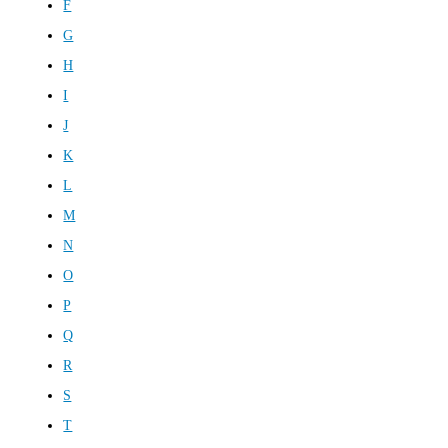
F
G
H
I
J
K
L
M
N
O
P
Q
R
S
T