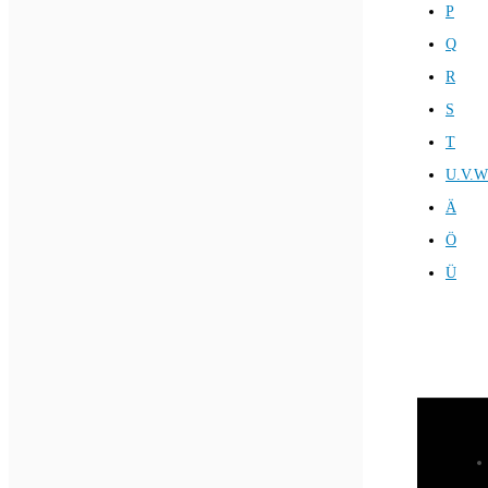
P
Q
R
S
T
U.V.W
Ä
Ö
Ü