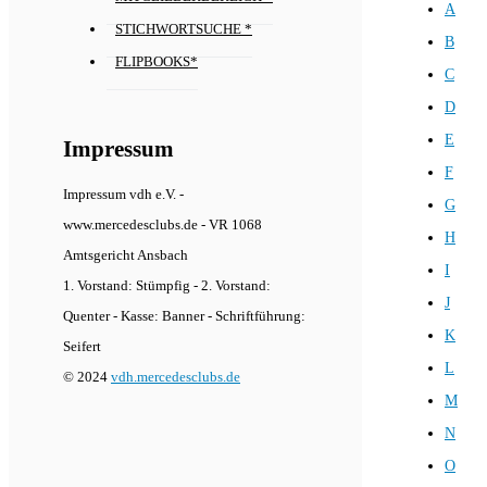
A
STICHWORTSUCHE *
B
FLIPBOOKS*
C
D
E
Impressum
F
Impressum vdh e.V. -
G
www.mercedesclubs.de - VR 1068
H
Amtsgericht Ansbach
I
1. Vorstand: Stümpfig - 2. Vorstand:
J
Quenter - Kasse: Banner - Schriftführung:
K
Seifert
L
© 2024
vdh.mercedesclubs.de
M
N
O