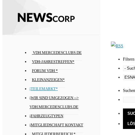
VDH.MERCEDESCLUBS.DE
Filtern
VDH-JAHRESTREFFEN*
FORUM VDH *
KLEINANZEIGEN*
TEILEMARKT*
Suche
WIR SIND UMGEZOGEN -->
VDH.MERCEDESCLUBS.DE
FAHRZEUGTYPEN
MITGLIEDSCHAFT KONTAKT
MITGLIEDERBEREICH *