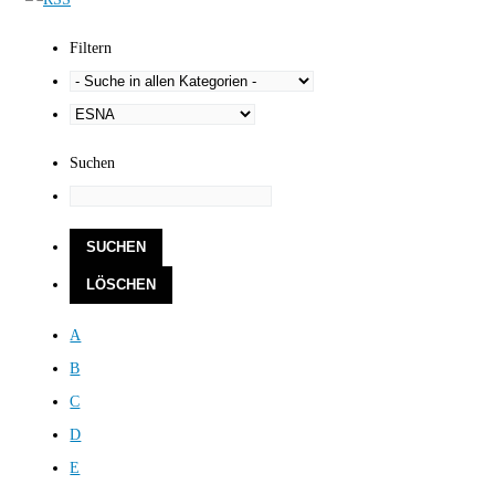
Filtern
Suchen
A
B
C
D
E