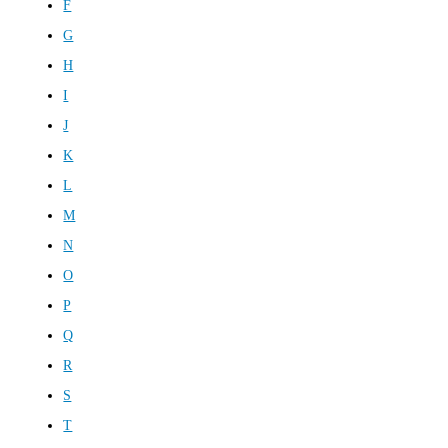
F
G
H
I
J
K
L
M
N
O
P
Q
R
S
T