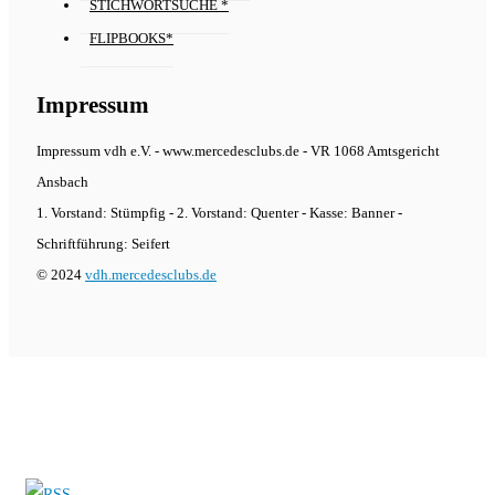
STICHWORTSUCHE *
FLIPBOOKS*
Impressum
Impressum vdh e.V. - www.mercedesclubs.de - VR 1068 Amtsgericht
Ansbach
1. Vorstand: Stümpfig - 2. Vorstand: Quenter - Kasse: Banner -
Schriftführung: Seifert
© 2024
vdh.mercedesclubs.de