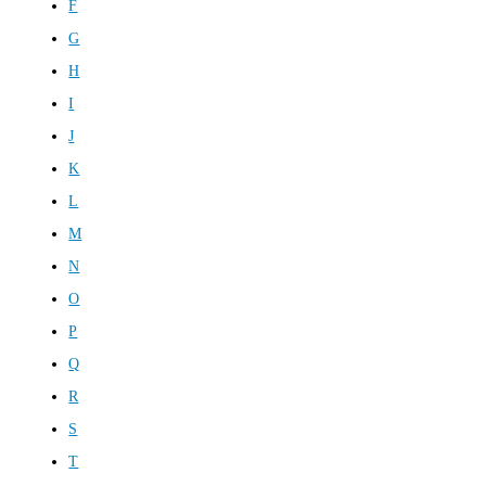
F
G
H
I
J
K
L
M
N
O
P
Q
R
S
T