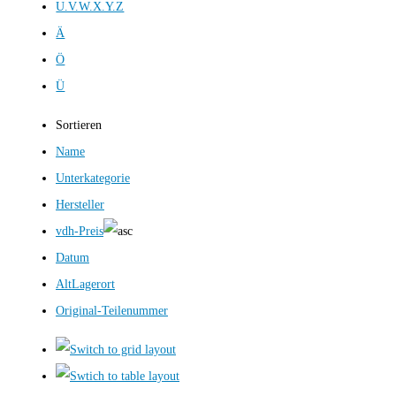
U.V.W.X.Y.Z
Ä
Ö
Ü
Sortieren
Name
Unterkategorie
Hersteller
vdh-Preis
Datum
AltLagerort
Original-Teilenummer