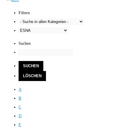
Filtern
Suchen
A
B
C
D
E