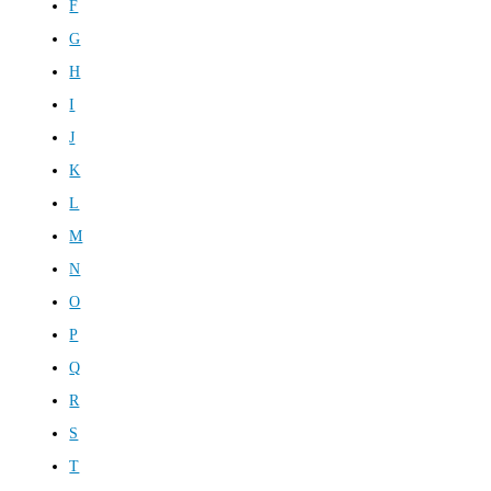
F
G
H
I
J
K
L
M
N
O
P
Q
R
S
T