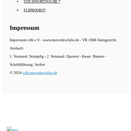
STICHWORTSUCHE *
FLIPBOOKS*
Impressum
Impressum vdh e.V. - www.mercedesclubs.de - VR 1068 Amtsgericht
Ansbach
1. Vorstand: Stümpfig - 2. Vorstand: Quenter - Kasse: Banner -
Schriftführung: Seifert
© 2024
vdh.mercedesclubs.de