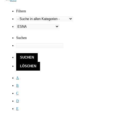
Filtern
Suchen
A
B
C
D
E