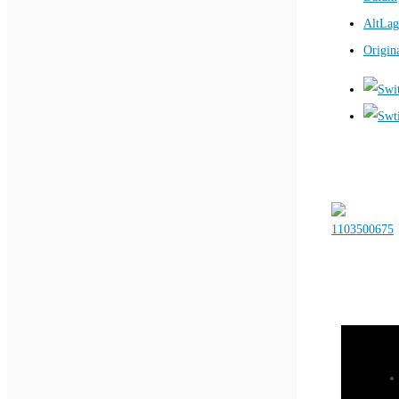
AltLag
Origin