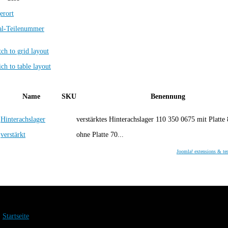
erort
al-Teilenummer
Name
SKU
Benennung
Hinterachslager
verstärktes Hinterachslager 110 350 0675 mit Platte
verstärkt
ohne Platte 70...
Joomla! extensions & te
Startseite