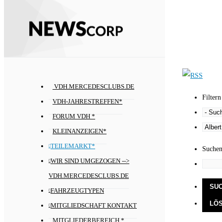
VDH.MERCEDESCLUBS.DE
Filtern
VDH-JAHRESTREFFEN*
FORUM VDH *
KLEINANZEIGEN*
TEILEMARKT*
Suche
WIR SIND UMGEZOGEN -->
VDH.MERCEDESCLUBS.DE
FAHRZEUGTYPEN
MITGLIEDSCHAFT KONTAKT
MITGLIEDERBEREICH *