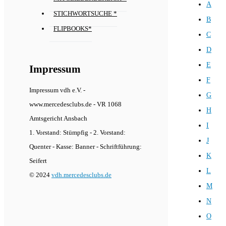
A
STICHWORTSUCHE *
B
FLIPBOOKS*
C
D
E
Impressum
F
Impressum vdh e.V. -
G
www.mercedesclubs.de - VR 1068
H
Amtsgericht Ansbach
I
1. Vorstand: Stümpfig - 2. Vorstand:
J
Quenter - Kasse: Banner - Schriftführung:
K
Seifert
L
© 2024
vdh.mercedesclubs.de
M
N
O