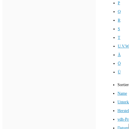
P
Q
R
S
T
U.V.W
Ä
Ö
Ü
Sortie
Name
Unterk
Herstel
vdh-Pr
Datum