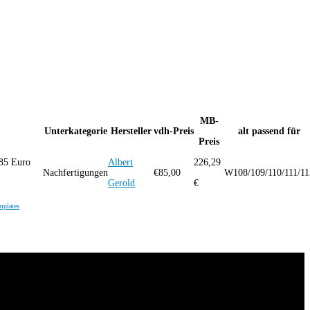
MB-
Unterkategorie
Hersteller
vdh-Preis
alt passend für
Preis
 85 Euro
Albert
226,29
Nachfertigungen
€
85,00
W108/109/110/111/11
Gerold
€
mplates