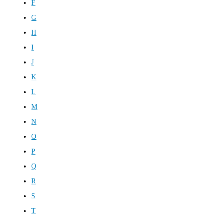
F
G
H
I
J
K
L
M
N
O
P
Q
R
S
T