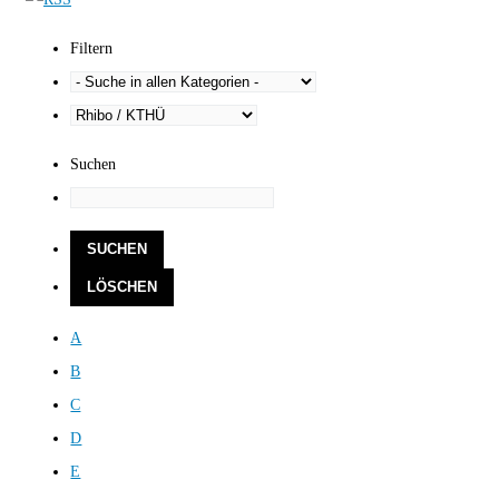
Filtern
Suchen
A
B
C
D
E