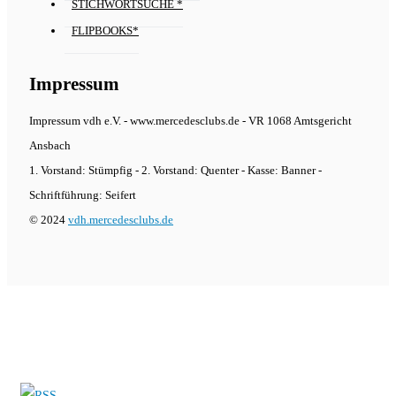
STICHWORTSUCHE *
FLIPBOOKS*
Impressum
Impressum vdh e.V. - www.mercedesclubs.de - VR 1068 Amtsgericht
Ansbach
1. Vorstand: Stümpfig - 2. Vorstand: Quenter - Kasse: Banner -
Schriftführung: Seifert
© 2024
vdh.mercedesclubs.de