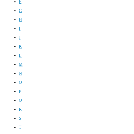
F
G
H
I
J
K
L
M
N
O
P
Q
R
S
T