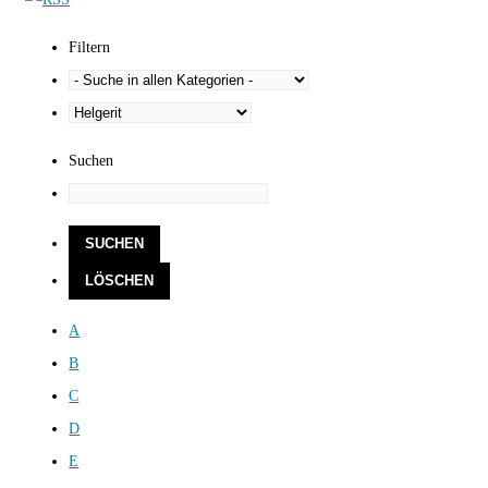
Filtern
Suchen
A
B
C
D
E