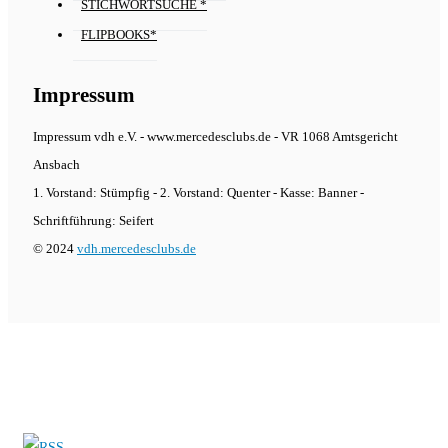
STICHWORTSUCHE *
FLIPBOOKS*
Impressum
Impressum vdh e.V. - www.mercedesclubs.de - VR 1068 Amtsgericht
Ansbach
1. Vorstand: Stümpfig - 2. Vorstand: Quenter - Kasse: Banner -
Schriftführung: Seifert
© 2024
vdh.mercedesclubs.de