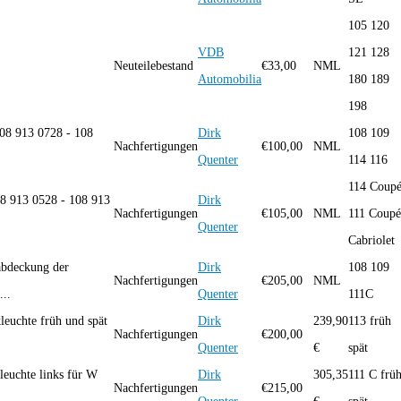
105 120
VDB
121 128
Neuteilebestand
€
33,00
NML
Automobilia
180 189
198
08 913 0728 - 108
Dirk
108 109
Nachfertigungen
€
100,00
NML
Quenter
114 116
114 Coupé
08 913 0528 - 108 913
Dirk
Nachfertigungen
€
105,00
NML
111 Coupé
Quenter
Cabriolet
abdeckung der
Dirk
108 109
Nachfertigungen
€
205,00
NML
...
Quenter
111C
euchte früh und spät
Dirk
239,90
113 früh
Nachfertigungen
€
200,00
Quenter
€
spät
euchte links für W
Dirk
305,35
111 C frü
Nachfertigungen
€
215,00