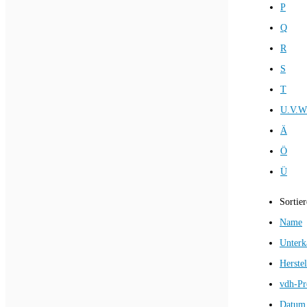
P
Q
R
S
T
U.V.W
Ä
Ö
Ü
Sortie
Name
Unterk
Herstel
vdh-Pr
Datum