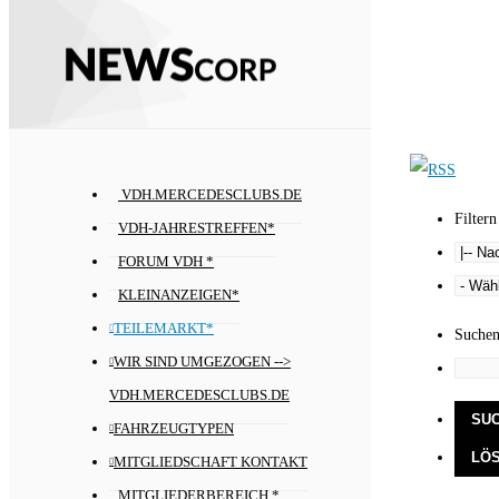
VDH.MERCEDESCLUBS.DE
Filtern
VDH-JAHRESTREFFEN*
FORUM VDH *
KLEINANZEIGEN*
TEILEMARKT*
Suche
WIR SIND UMGEZOGEN -->
VDH.MERCEDESCLUBS.DE
FAHRZEUGTYPEN
MITGLIEDSCHAFT KONTAKT
MITGLIEDERBEREICH *