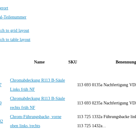
erort
al-Teilenummer
Name
SKU
Benennun
Chromabdeckung R113 B-Säule
113 693 0135a Nachfertigung V
Links früh NF
Chromabdeckung R113 B-Säule
113 693 0235a Nachfertigung V
rechts früh NF
Chrom-Führungsbacke, vorne
113 725 1332a Führungsbacke li
oben links /rechts
113 725 1432a...