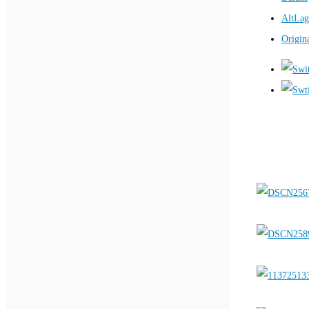
AltLag
Origin