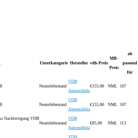
alt
MB-
g
Unterkategorie
Hersteller
vdh-Preis
passend
Preis
für
VDB
DB
Neuteilebestand
€
155,00
NML
107
Automobilia
VDB
DB
Neuteilebestand
€
155,00
NML
107
Automobilia
nks Nachfertigung VDB
VDB
Neuteilebestand
€
85,00
NML
113
Automobilia
VDB