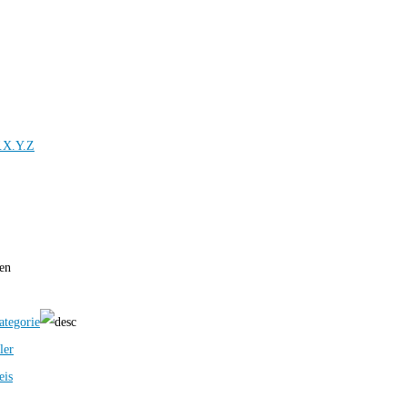
.X.Y.Z
ren
ategorie
ler
eis