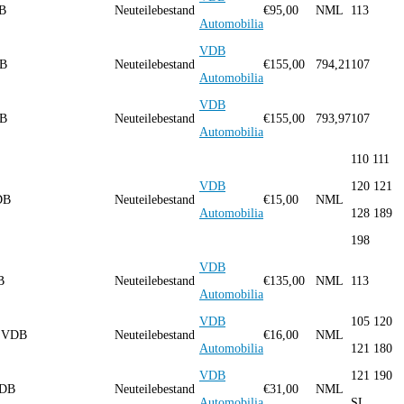
VDB
Neuteilebestand
€
95,00
NML
113
Automobilia
VDB
VDB
Neuteilebestand
€
155,00
794,21
107
Automobilia
VDB
VDB
Neuteilebestand
€
155,00
793,97
107
Automobilia
110 111
VDB
120 121
DB
Neuteilebestand
€
15,00
NML
Automobilia
128 189
198
VDB
B
Neuteilebestand
€
135,00
NML
113
Automobilia
VDB
105 120
g VDB
Neuteilebestand
€
16,00
NML
Automobilia
121 180
VDB
121 190
VDB
Neuteilebestand
€
31,00
NML
Automobilia
SL