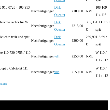
Quenter
€
spät
8 913 0728 - 108 913
Dirk
108 109
Nachfertigungen
€
100,00
NML
Quenter
114 116
euchte rechts für W
Dirk
305,35
111 C frü
Nachfertigungen
€
215,00
Quenter
€
spät
euchte früh und spät
Dirk
239,90
113 früh
Nachfertigungen
€
200,00
Quenter
€
spät
sse 110 720 0755 / 110
W 110 /
Nachfertigungen
vdh
€
250,00
NML
111 / 112
oupé / Cabriolet 111
W 110 /
Nachfertigungen
vdh
€
550,00
NML
111 / 112
mplates