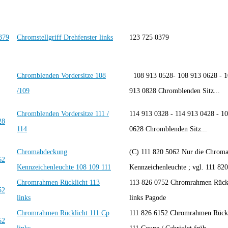
Chromstellgriff Drehfenster links
123 725 0379
Chromblenden Vordersitze 108
108 913 0528- 108 913 0628 - 1
/109
913 0828 Chromblenden Sitz...
Chromblenden Vordersitze 111 /
114 913 0328 - 114 913 0428 - 1
114
0628 Chromblenden Sitz...
Chromabdeckung
(C) 111 820 5062 Nur die Chrom
Kennzeichenleuchte 108 109 111
Kennzeichenleuchte ; vgl. 111 820
Chromrahmen Rücklicht 113
113 826 0752 Chromrahmen Rückl
links
links Pagode
Chromrahmen Rücklicht 111 Cp
111 826 6152 Chromrahmen Rückl