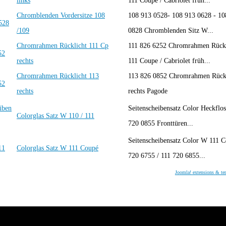
links
111 Coupe / Cabriolet früh...
Chromblenden Vordersitze 108
108 913 0528- 108 913 0628 - 10
/109
0828 Chromblenden Sitz W...
Chromrahmen Rücklicht 111 Cp
111 826 6252 Chromrahmen Rückl
rechts
111 Coupe / Cabriolet früh...
Chromrahmen Rücklicht 113
113 826 0852 Chromrahmen Rückl
rechts
rechts Pagode
Seitenscheibensatz Color Heckflo
Colorglas Satz W 110 / 111
720 0855 Fronttüren...
Seitenscheibensatz Color W 111 C
Colorglas Satz W 111 Coupé
720 6755 / 111 720 6855...
Joomla! extensions & te