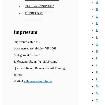
A
STICHWORTSUCHE *
B
FLIPBOOKS*
C
D
E
Impressum
F
Impressum vdh e.V. -
G
www.mercedesclubs.de - VR 1068
H
Amtsgericht Ansbach
I
1. Vorstand: Stümpfig - 2. Vorstand:
J
Quenter - Kasse: Banner - Schriftführung:
K
Seifert
L
© 2024
vdh.mercedesclubs.de
M
N
O