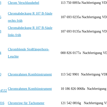
Chrom Verschlusshebel
113 750 0093a Nachfertigung 
Chromabdeckung R 107 B-Säule
107 693 0235a Nachfertigung 
rechts früh
Chromabdeckung R 107 B-Säule
107 693 0135a Nachfertigung 
links früh
Chromblende Stoßfängerhorn-
000 826 0177a Nachfertigung V
Leuchte
Chromrahmen Kombiinstrument
113 542 9901 Nachfertigung VD
Chromrahmen Kombiinstrument
10 186 826 0068a Nachfertigun
Chromring für Tachometer
121 542 0816g Nachfertigung 