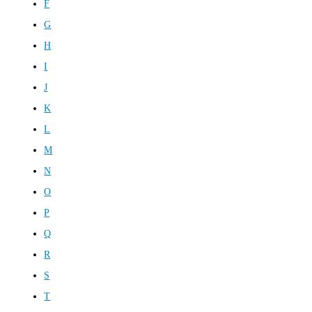
F
G
H
I
J
K
L
M
N
O
P
Q
R
S
T