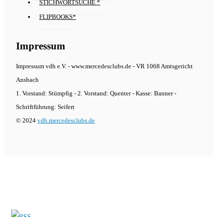
STICHWORTSUCHE *
FLIPBOOKS*
Impressum
Impressum vdh e.V. - www.mercedesclubs.de - VR 1068 Amtsgericht
Ansbach
1. Vorstand: Stümpfig - 2. Vorstand: Quenter - Kasse: Banner -
Schriftführung: Seifert
© 2024
vdh.mercedesclubs.de