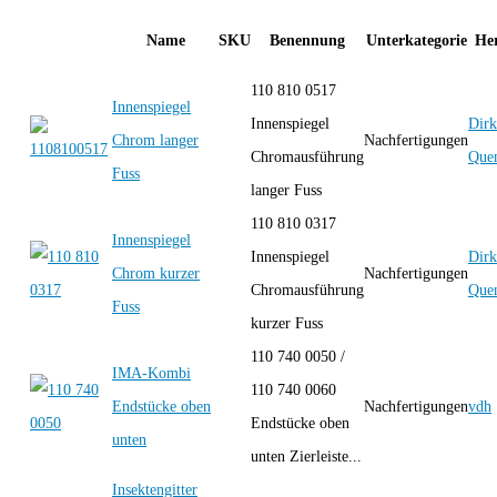
Name
SKU
Benennung
Unterkategorie
Her
110 810 0517
Innenspiegel
Innenspiegel
Dirk
Chrom langer
Nachfertigungen
Chromausführung
Quen
Fuss
langer Fuss
110 810 0317
Innenspiegel
Innenspiegel
Dirk
Chrom kurzer
Nachfertigungen
Chromausführung
Quen
Fuss
kurzer Fuss
110 740 0050 /
IMA-Kombi
110 740 0060
Endstücke oben
Nachfertigungen
vdh
Endstücke oben
unten
unten Zierleiste...
Insektengitter