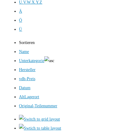
U.V.W.X.Y.Z
Ä
Ö
Ü
Sortieren
Name
Unterkategorie
Hersteller
vdh-Preis
Datum
AltLagerort
Original-Teilenummer