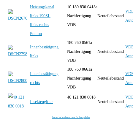
Heizungskanal
10 180 830 0418a
VD
links 190SL
Nachfertigung
Neuteilebestand
Auto
links rechts
VDB
Ponton
180 760 0561a
Innenbestätigung
VD
Nachfertigung
Neuteilebestand
links
Auto
VDB
180 760 0661a
Innenbestätigung
VD
Nachfertigung
Neuteilebestand
rechts
Auto
VDB
40 121 830 0018
VD
Insektengitter
Neuteilebestand
Auto
Joomla! extensions & templates