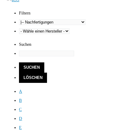
Filtern
Suchen
A
B
C
D
E