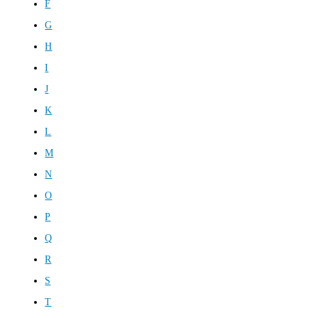
F
G
H
I
J
K
L
M
N
O
P
Q
R
S
T