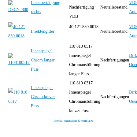
Innenbestätigung
VD
Nachfertigung
Neuteilebestand
rechts
Auto
VDB
40 121 830 0018
VD
Insektengitter
Neuteilebestand
Auto
110 810 0517
Innenspiegel
Innenspiegel
Dirk
Chrom langer
Nachfertigungen
Chromausführung
Quen
Fuss
langer Fuss
110 810 0317
Innenspiegel
Innenspiegel
Dirk
Chrom kurzer
Nachfertigungen
Chromausführung
Quen
Fuss
kurzer Fuss
Joomla! extensions & templates