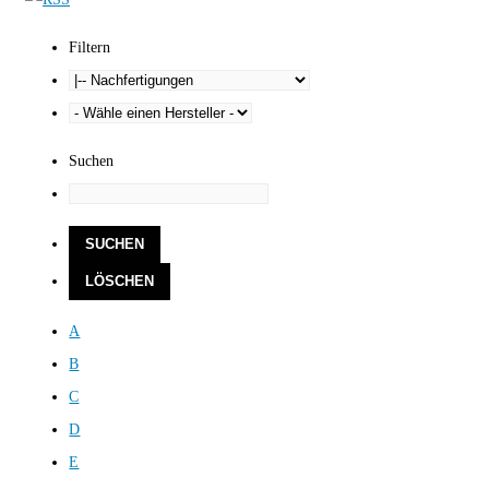
Filtern
Suchen
A
B
C
D
E