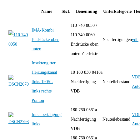
Name
SKU
Benennung
Unterkategorie
Her
110 740 0050 /
IMA-Kombi
110 740 0060
Endstücke oben
Nachfertigungen
vdh
Endstücke oben
unten
unten Zierleiste...
Insektengitter
Heizungskanal
10 180 830 0418a
VD
links 190SL
Nachfertigung
Neuteilebestand
Auto
links rechts
VDB
Ponton
180 760 0561a
Innenbestätigung
VD
Nachfertigung
Neuteilebestand
links
Auto
VDB
180 760 0661a