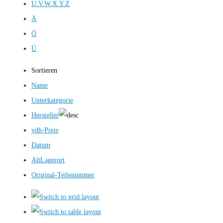
U.V.W.X.Y.Z
Ä
Ö
Ü
Sortieren
Name
Unterkategorie
Hersteller
vdh-Preis
Datum
AltLagerort
Original-Teilenummer