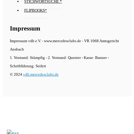
STICHWORTSUCHE *
FLIPBOOKS*
Impressum
Impressum vdh e.V. - www.mercedesclubs.de - VR 1068 Amtsgericht
Ansbach
1. Vorstand: Stümpfig - 2. Vorstand: Quenter - Kasse: Banner -
Schriftführung: Seifert
© 2024
vdh.mercedesclubs.de