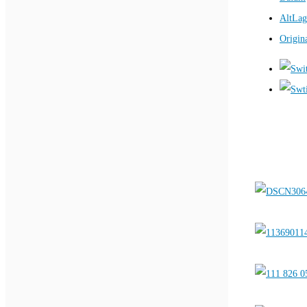
AltLag
Origin