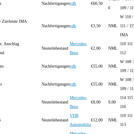
s
Nachfertigungen
vdh
€
60,50
€
109 / 11
W 110 /
 Zierleiste IMA
Nachfertigungen
vdh
€
3,50
NML
111 / 11
IMA
r, Anschlag
Mercedes-
110 111
Neuteilebestand
€
2,00
NML
and
Benz
112
W 108 /
hts
Nachfertigungen
vdh
€
55,00
NML
109 / 11
W 108 /
ks
Nachfertigungen
vdh
€
55,00
NML
109 / 11
Mercedes-
114 115
Neuteilebestand
€
8,00
9,00
Benz
116
VDB
110 111
B
Neuteilebestand
€
12,00
NML
Automobilia
113
Mercedes-