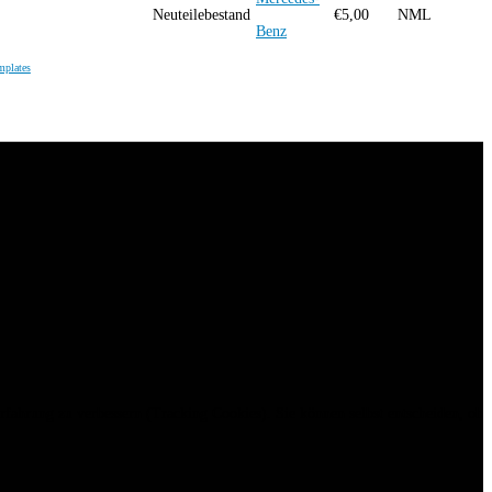
Neuteilebestand
€
5,00
NML
Benz
mplates
erfahrung zu verbessern (Tracking Cookies). Sie können selbst entscheiden, ob