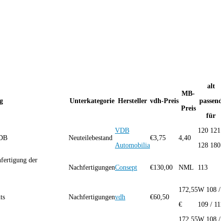
alt
MB-
g
Unterkategorie
Hersteller
vdh-Preis
passen
Preis
für
VDB
120 121
VDB
Neuteilebestand
€
3,75
4,40
Automobilia
128 180
fertigung der
Nachfertigungen
Consept
€
130,00
NML
113
172,55
W 108 /
ts
Nachfertigungen
vdh
€
60,50
€
109 / 11
172,55
W 108 /