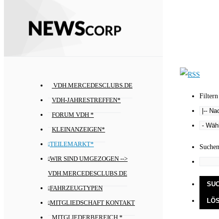
VDH.MERCEDESCLUBS.DE
Filtern
VDH-JAHRESTREFFEN*
FORUM VDH *
KLEINANZEIGEN*
TEILEMARKT*
Suche
WIR SIND UMGEZOGEN -->
VDH.MERCEDESCLUBS.DE
FAHRZEUGTYPEN
MITGLIEDSCHAFT KONTAKT
MITGLIEDERBEREICH *