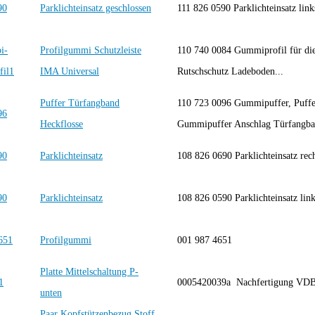
Parklichteinsatz geschlossen
111 826 0590 Parklichteinsatz link
Profilgummi Schutzleiste
110 740 0084 Gummiprofil für die
IMA Universal
Rutschschutz Ladeboden...
Puffer Türfangband
110 723 0096 Gummipuffer, Puffe
Heckflosse
Gummipuffer Anschlag Türfangb
Parklichteinsatz
108 826 0690 Parklichteinsatz rec
Parklichteinsatz
108 826 0590 Parklichteinsatz lin
Profilgummi
001 987 4651
Platte Mittelschaltung P-
0005420039a Nachfertigung VD
unten
Paar Kopfstützenbezug Stoff