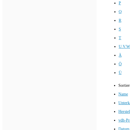
P
Q
R
S
T
U.V.W
Ä
Ö
Ü
Sortie
Name
Unterk
Herstel
vdh-Pr
Datum