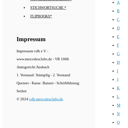
A
STICHWORTSUCHE *
B
FLIPBOOKS*
C
D
E
Impressum
F
Impressum vdh e.V. -
G
www.mercedesclubs.de - VR 1068
H
Amtsgericht Ansbach
I
1. Vorstand: Stümpfig - 2. Vorstand:
J
Quenter - Kasse: Banner - Schriftführung:
K
Seifert
L
© 2024
vdh.mercedesclubs.de
M
N
O