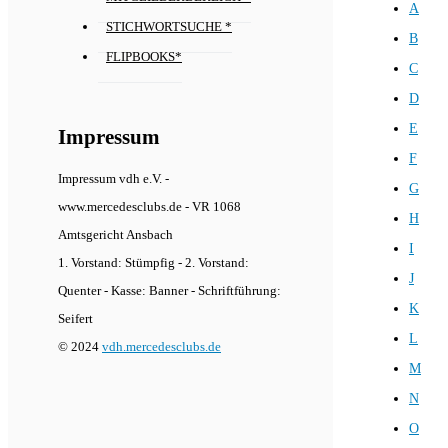
A
STICHWORTSUCHE *
B
FLIPBOOKS*
C
D
E
Impressum
F
Impressum vdh e.V. -
G
www.mercedesclubs.de - VR 1068
H
Amtsgericht Ansbach
I
1. Vorstand: Stümpfig - 2. Vorstand:
J
Quenter - Kasse: Banner - Schriftführung:
K
Seifert
L
© 2024
vdh.mercedesclubs.de
M
N
O