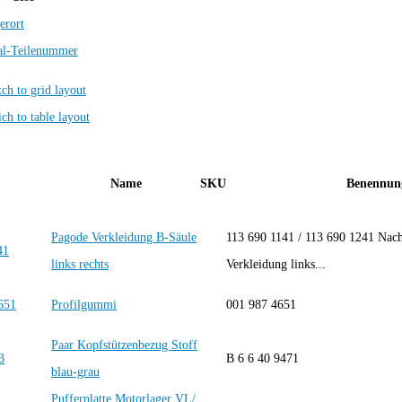
erort
al-Teilenummer
Name
SKU
Benennun
Pagode Verkleidung B-Säule
113 690 1141 / 113 690 1241 Nach
links rechts
Verkleidung links...
Profilgummi
001 987 4651
Paar Kopfstützenbezug Stoff
B 6 6 40 9471
blau-grau
Pufferplatte Motorlager VL/