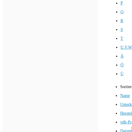
P
Q
R
S
T
U.V.W
Ä
Ö
Ü
Sortie
Name
Unterk
Herstel
vdh-Pr
Datum