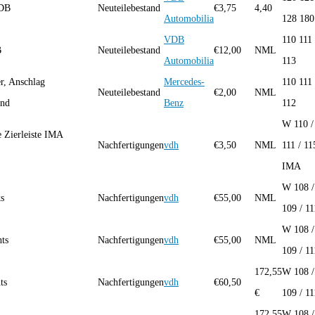
VDB
Neuteilebestand
€
3,75
4,40
Automobilia
128 180
VDB
110 111
B
Neuteilebestand
€
12,00
NML
Automobilia
113
r, Anschlag
Mercedes-
110 111
Neuteilebestand
€
2,00
NML
and
Benz
112
W 110 /
 Zierleiste IMA
Nachfertigungen
vdh
€
3,50
NML
111 / 11
IMA
W 108 /
ks
Nachfertigungen
vdh
€
55,00
NML
109 / 11
W 108 /
hts
Nachfertigungen
vdh
€
55,00
NML
109 / 11
172,55
W 108 /
ts
Nachfertigungen
vdh
€
60,50
€
109 / 11
172,55
W 108 /