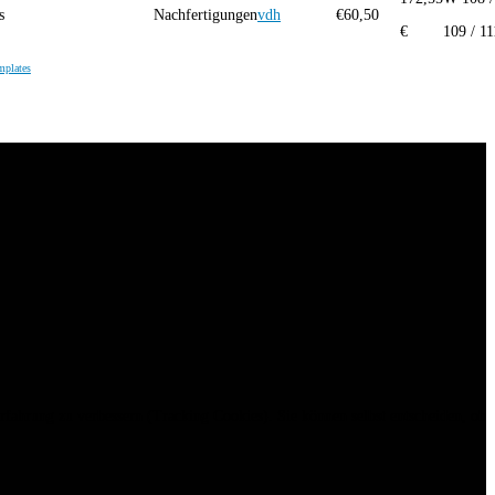
s
Nachfertigungen
vdh
€
60,50
€
109 / 11
mplates
erfahrung zu verbessern (Tracking Cookies). Sie können selbst entscheiden, ob