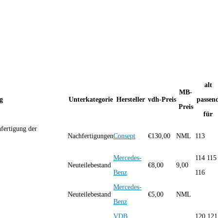
alt
MB-
g
Unterkategorie
Hersteller
vdh-Preis
passen
Preis
für
fertigung der
Nachfertigungen
Consept
€
130,00
NML
113
Mercedes-
114 115
Neuteilebestand
€
8,00
9,00
Benz
116
Mercedes-
Neuteilebestand
€
5,00
NML
Benz
VDB
120 121