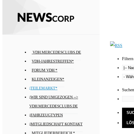
VDH.MERCEDESCLUBS.DE
Filtern
VDH-JAHRESTREFFEN*
FORUM VDH *
KLEINANZEIGEN*
TEILEMARKT*
Suche
WIR SIND UMGEZOGEN -->
VDH.MERCEDESCLUBS.DE
FAHRZEUGTYPEN
MITGLIEDSCHAFT KONTAKT
MITGLIEDERBEREICH *