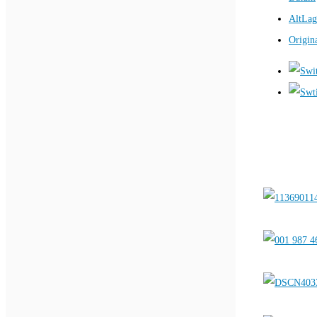
AltLag
Origin