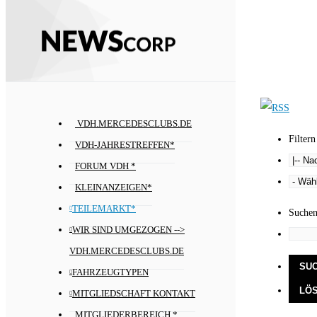
VDH.MERCEDESCLUBS.DE
Filtern
VDH-JAHRESTREFFEN*
FORUM VDH *
KLEINANZEIGEN*
TEILEMARKT*
Suche
WIR SIND UMGEZOGEN -->
VDH.MERCEDESCLUBS.DE
FAHRZEUGTYPEN
MITGLIEDSCHAFT KONTAKT
MITGLIEDERBEREICH *