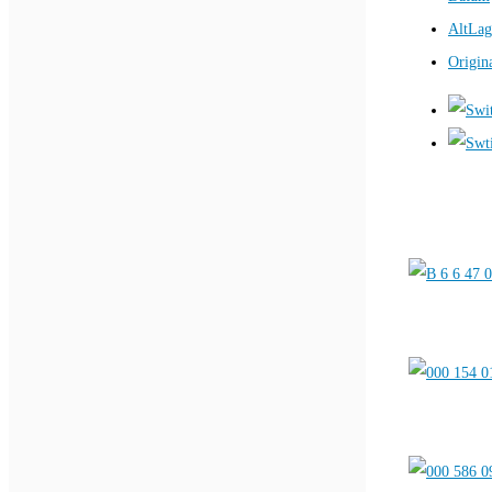
AltLag
Origin