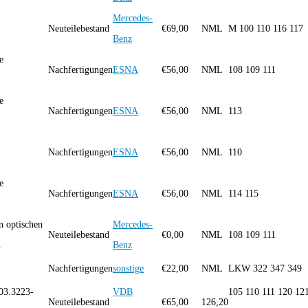
Mercedes-
Neuteilebestand
€
69,00
NML
M 100 110 116 117
Benz
e
Nachfertigungen
ESNA
€
56,00
NML
108 109 111
e
Nachfertigungen
ESNA
€
56,00
NML
113
Nachfertigungen
ESNA
€
56,00
NML
110
e
Nachfertigungen
ESNA
€
56,00
NML
114 115
n optischen
Mercedes-
Neuteilebestand
€
0,00
NML
108 109 111
.
Benz
Nachfertigungen
sonstige
€
22,00
NML
LKW 322 347 349
03.3223-
VDB
105 110 111 120 12
Neuteilebestand
€
65,00
126,20