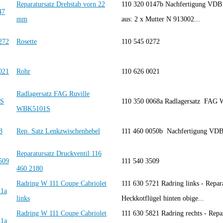
Reparatursatz Drehstab vorn 22
110 320 0147b Nachfertigung VDB 
mm
aus: 2 x Mutter N 913002...
Rosette
110 545 0272
Rohr
110 626 0021
Radlagersatz FAG Ruville
110 350 0068a Radlagersatz FA
WBK5101S
Rep. Satz Lenkzwischenhebel
111 460 0050b Nachfertigung VD
Reparatursatz Druckventil 116
111 540 3509
460 2180
Radring W 111 Coupe Cabriolet
111 630 5721 Radring links - Repar
links
Heckkotflügel hinten obige...
Radring W 111 Coupe Cabriolet
111 630 5821 Radring rechts - Repa