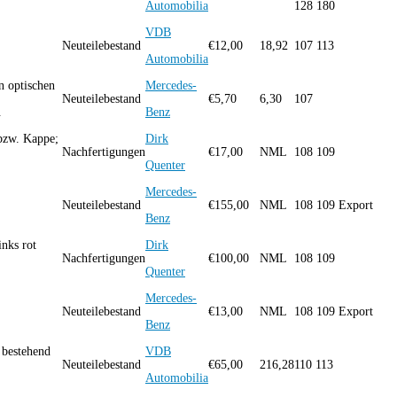
Automobilia
128 180
VDB
B
Neuteilebestand
€
12,00
18,92
107 113
Automobilia
n optischen
Mercedes-
Neuteilebestand
€
5,70
6,30
107
.
Benz
bzw. Kappe;
Dirk
Nachfertigungen
€
17,00
NML
108 109
Quenter
Mercedes-
Neuteilebestand
€
155,00
NML
108 109 Export
Benz
inks rot
Dirk
Nachfertigungen
€
100,00
NML
108 109
Quenter
Mercedes-
Neuteilebestand
€
13,00
NML
108 109 Export
Benz
bestehend
VDB
Neuteilebestand
€
65,00
216,28
110 113
Automobilia