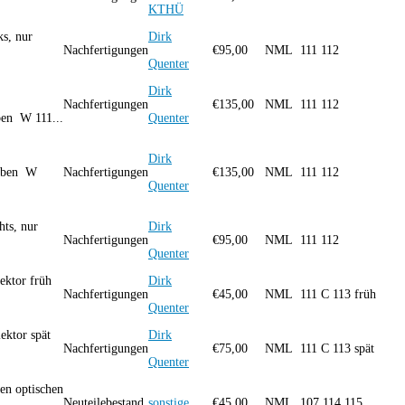
KTHÜ
s, nur
Dirk
Nachfertigungen
€
95,00
NML
111 112
Quenter
Dirk
Nachfertigungen
€
135,00
NML
111 112
ben W 111...
Quenter
Dirk
leben W
Nachfertigungen
€
135,00
NML
111 112
Quenter
ts, nur
Dirk
Nachfertigungen
€
95,00
NML
111 112
Quenter
ektor früh
Dirk
Nachfertigungen
€
45,00
NML
111 C 113 früh
Quenter
ektor spät
Dirk
Nachfertigungen
€
75,00
NML
111 C 113 spät
Quenter
en optischen
Neuteilebestand
sonstige
€
45,00
NML
107 114 115