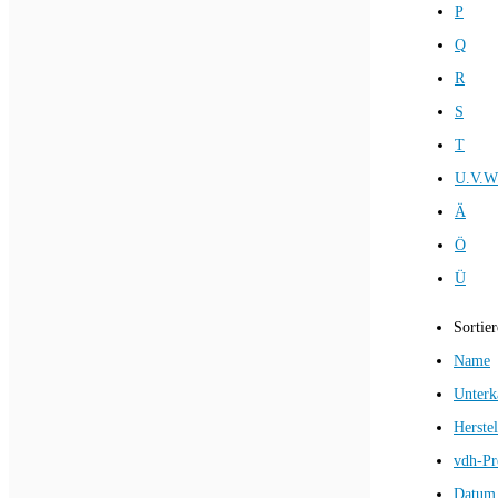
P
Q
R
S
T
U.V.W
Ä
Ö
Ü
Sortie
Name
Unterk
Herstel
vdh-Pr
Datum