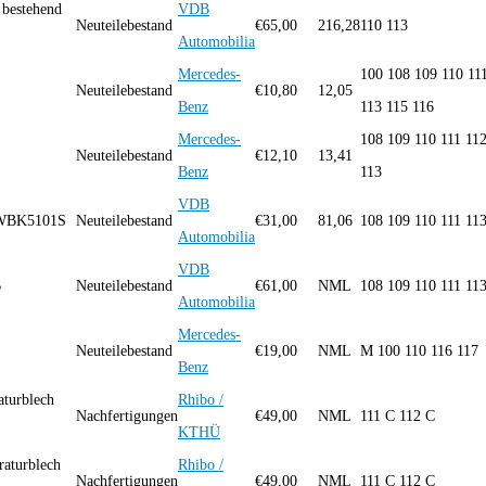
bestehend
VDB
Neuteilebestand
€
65,00
216,28
110 113
Automobilia
Mercedes-
100 108 109 110 11
Neuteilebestand
€
10,80
12,05
Benz
113 115 116
Mercedes-
108 109 110 111 11
Neuteilebestand
€
12,10
13,41
Benz
113
VDB
G WBK5101S
Neuteilebestand
€
31,00
81,06
108 109 110 111 11
Automobilia
VDB
B
Neuteilebestand
€
61,00
NML
108 109 110 111 11
Automobilia
Mercedes-
Neuteilebestand
€
19,00
NML
M 100 110 116 117
Benz
aturblech
Rhibo /
Nachfertigungen
€
49,00
NML
111 C 112 C
KTHÜ
raturblech
Rhibo /
Nachfertigungen
€
49,00
NML
111 C 112 C