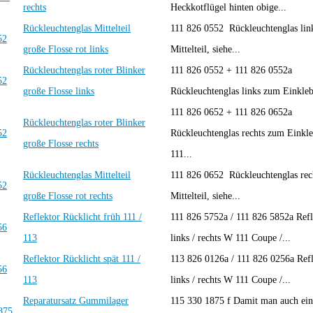
rechts
Heckkotflügel hinten obige...
Rückleuchtenglas Mittelteil
111 826 0552 Rückleuchtenglas link
große Flosse rot links
Mittelteil, siehe...
Rückleuchtenglas roter Blinker
111 826 0552 + 111 826 0552a
große Flosse links
Rückleuchtenglas links zum Einkle
111 826 0652 + 111 826 0652a
Rückleuchtenglas roter Blinker
Rückleuchtenglas rechts zum Eink
große Flosse rechts
111...
Rückleuchtenglas Mittelteil
111 826 0652 Rückleuchtenglas rech
große Flosse rot rechts
Mittelteil, siehe...
Reflektor Rücklicht früh 111 /
111 826 5752a / 111 826 5852a Refl
113
links / rechts W 111 Coupe /...
Reflektor Rücklicht spät 111 /
113 826 0126a / 111 826 0256a Refl
113
links / rechts W 111 Coupe /...
Reparatursatz Gummilager
115 330 1875 f Damit man auch ein