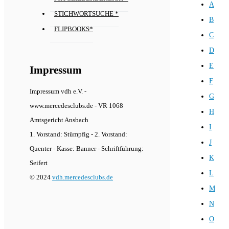
A
STICHWORTSUCHE *
B
FLIPBOOKS*
C
D
E
Impressum
F
Impressum vdh e.V. -
G
www.mercedesclubs.de - VR 1068
H
Amtsgericht Ansbach
I
1. Vorstand: Stümpfig - 2. Vorstand:
J
Quenter - Kasse: Banner - Schriftführung:
K
Seifert
L
© 2024
vdh.mercedesclubs.de
M
N
O