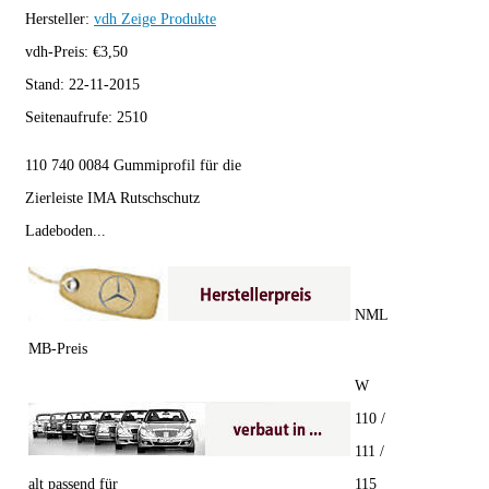
Hersteller:
vdh
Zeige Produkte
vdh-Preis:
€
3,50
Stand:
22-11-2015
Seitenaufrufe:
2510
110 740 0084 Gummiprofil für die
Zierleiste IMA Rutschschutz
Ladeboden...
NML
MB-Preis
W
110 /
111 /
alt passend für
115