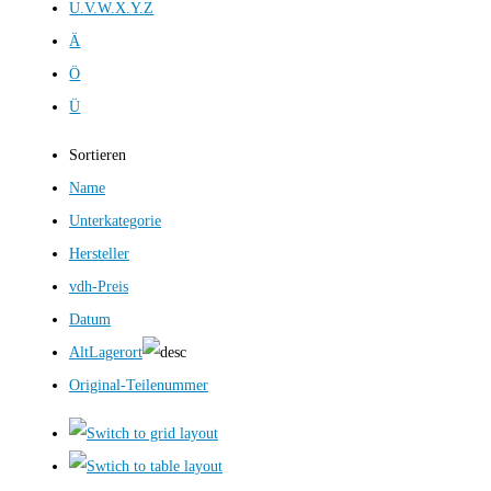
U.V.W.X.Y.Z
Ä
Ö
Ü
Sortieren
Name
Unterkategorie
Hersteller
vdh-Preis
Datum
AltLagerort
Original-Teilenummer