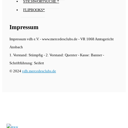
STICHWORTSUCHE *
FLIPBOOKS*
Impressum
Impressum vdh e.V. - www.mercedesclubs.de - VR 1068 Amtsgericht
Ansbach
1. Vorstand: Stümpfig - 2. Vorstand: Quenter - Kasse: Banner -
Schriftführung: Seifert
© 2024
vdh.mercedesclubs.de