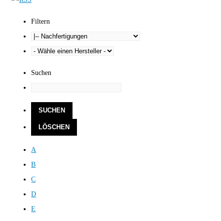
Filtern
Suchen
A
B
C
D
E