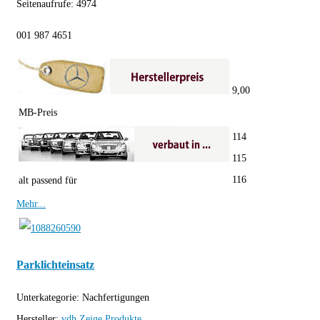
Seitenaufrufe:
4974
001 987 4651
9,00
MB-Preis
114
115
116
alt passend für
Mehr...
Parklichteinsatz
Unterkategorie:
Nachfertigungen
Hersteller:
vdh
Zeige Produkte