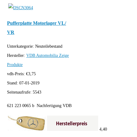
Pufferplatte Motorlager VL/
VR
Unterkategorie:
Neuteilebestand
Hersteller:
VDB Automobilia
Zeige
Produkte
vdh-Preis:
€
3,75
Stand:
07-01-2019
Seitenaufrufe:
5543
621 223 0065 b Nachfertigung VDB
4,40