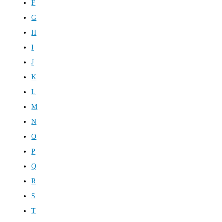
F
G
H
I
J
K
L
M
N
O
P
Q
R
S
T