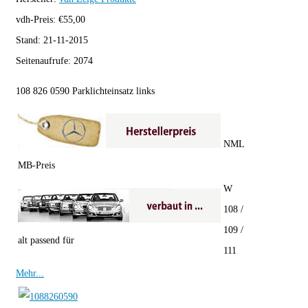
vdh-Preis:
€
55,00
Stand:
21-11-2015
Seitenaufrufe:
2074
108 826 0590 Parklichteinsatz links
NML
MB-Preis
W
108 /
109 /
alt passend für
111
Mehr...