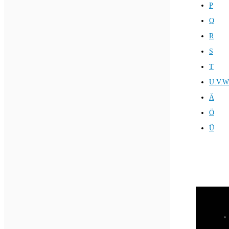
P
Q
R
S
T
U.V.W
Ä
Ö
Ü