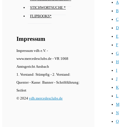
A
STICHWORTSUCHE *
B
FLIPBOOKS*
C
D
E
Impressum
F
Impressum vdh e.V. -
G
www.mercedesclubs.de - VR 1068
H
Amtsgericht Ansbach
I
1. Vorstand: Stümpfig - 2. Vorstand:
J
Quenter - Kasse: Banner - Schriftführung:
K
Seifert
L
© 2024
vdh.mercedesclubs.de
M
N
O