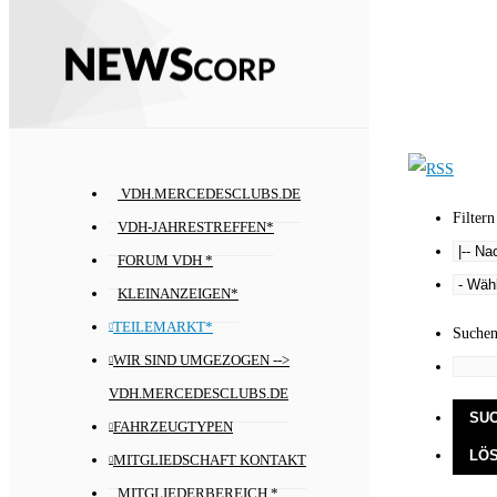
VDH.MERCEDESCLUBS.DE
Filtern
VDH-JAHRESTREFFEN*
FORUM VDH *
KLEINANZEIGEN*
TEILEMARKT*
Suche
WIR SIND UMGEZOGEN -->
VDH.MERCEDESCLUBS.DE
FAHRZEUGTYPEN
MITGLIEDSCHAFT KONTAKT
MITGLIEDERBEREICH *