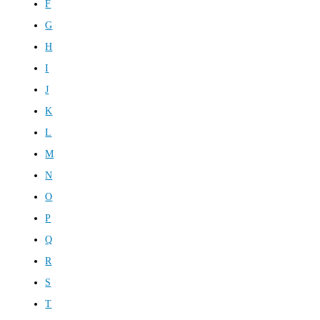
F
G
H
I
J
K
L
M
N
O
P
Q
R
S
T