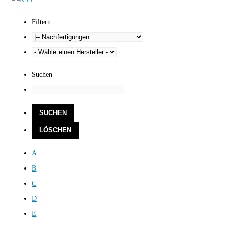
Filtern
Suchen
A
B
C
D
E