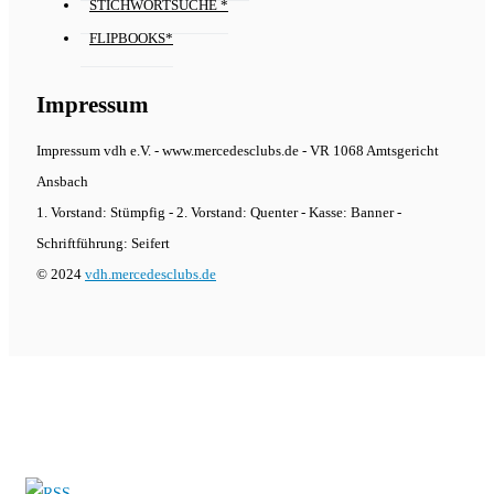
STICHWORTSUCHE *
FLIPBOOKS*
Impressum
Impressum vdh e.V. - www.mercedesclubs.de - VR 1068 Amtsgericht
Ansbach
1. Vorstand: Stümpfig - 2. Vorstand: Quenter - Kasse: Banner -
Schriftführung: Seifert
© 2024
vdh.mercedesclubs.de