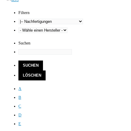
Filtern
Suchen
A
B
C
D
E