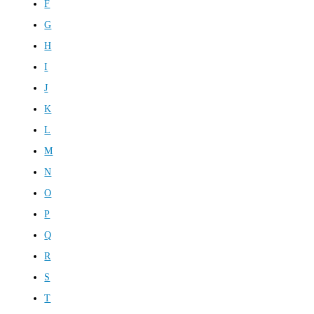
F
G
H
I
J
K
L
M
N
O
P
Q
R
S
T