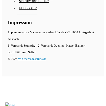
STICHWORTSUCHE *
FLIPBOOKS*
Impressum
Impressum vdh e.V. - www.mercedesclubs.de - VR 1068 Amtsgericht
Ansbach
1. Vorstand: Stümpfig - 2. Vorstand: Quenter - Kasse: Banner -
Schriftführung: Seifert
© 2024
vdh.mercedesclubs.de