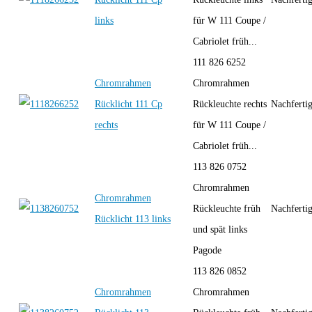
links
für W 111 Coupe /
Cabriolet früh...
111 826 6252
Chromrahmen
Chromrahmen
Rücklicht 111 Cp
Rückleuchte rechts
Nachferti
rechts
für W 111 Coupe /
Cabriolet früh...
113 826 0752
Chromrahmen
Chromrahmen
Rückleuchte früh
Nachferti
Rücklicht 113 links
und spät links
Pagode
113 826 0852
Chromrahmen
Chromrahmen