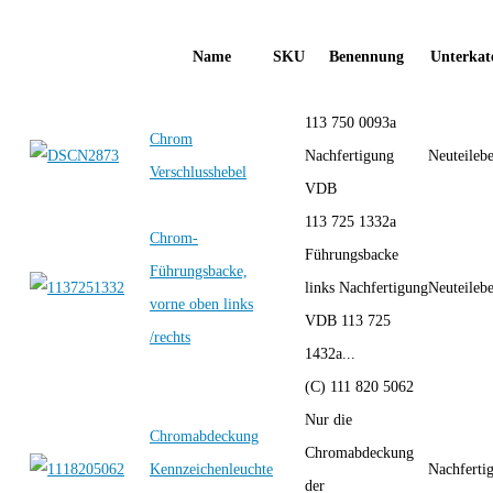
Name
SKU
Benennung
Unterkat
113 750 0093a
Chrom
Nachfertigung
Neuteileb
Verschlusshebel
VDB
113 725 1332a
Chrom-
Führungsbacke
Führungsbacke,
links Nachfertigung
Neuteileb
vorne oben links
VDB 113 725
/rechts
1432a...
(C) 111 820 5062
Nur die
Chromabdeckung
Chromabdeckung
Kennzeichenleuchte
Nachferti
der