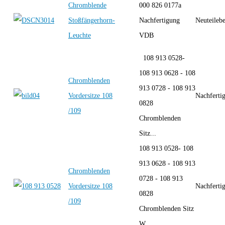
Chromblende
000 826 0177a
Stoßfängerhorn-
Nachfertigung
Neuteileb
Leuchte
VDB
108 913 0528-
108 913 0628 - 108
Chromblenden
913 0728 - 108 913
Vordersitze 108
Nachferti
0828
/109
Chromblenden
Sitz...
108 913 0528- 108
913 0628 - 108 913
Chromblenden
0728 - 108 913
Vordersitze 108
Nachferti
0828
/109
Chromblenden Sitz
W...