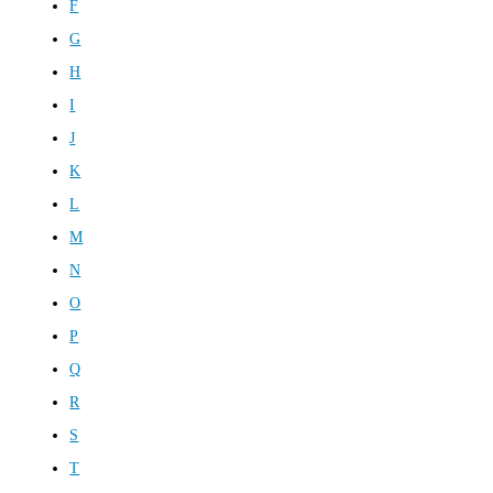
F
G
H
I
J
K
L
M
N
O
P
Q
R
S
T