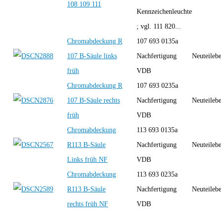
108 109 111
Kennzeichenleuchte
; vgl. 111 820...
Chromabdeckung R
107 693 0135a
107 B-Säule links
Nachfertigung
Neuteileb
früh
VDB
Chromabdeckung R
107 693 0235a
107 B-Säule rechts
Nachfertigung
Neuteileb
früh
VDB
Chromabdeckung
113 693 0135a
R113 B-Säule
Nachfertigung
Neuteileb
Links früh NF
VDB
Chromabdeckung
113 693 0235a
R113 B-Säule
Nachfertigung
Neuteileb
rechts früh NF
VDB