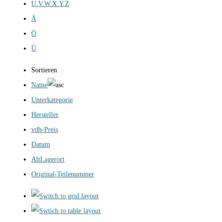
U.V.W.X.Y.Z
Ä
Ö
Ü
Sortieren
Name
Unterkategorie
Hersteller
vdh-Preis
Datum
AltLagerort
Original-Teilenummer