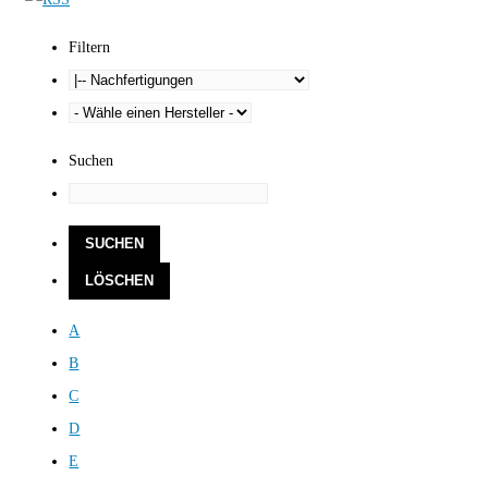
Filtern
Suchen
A
B
C
D
E