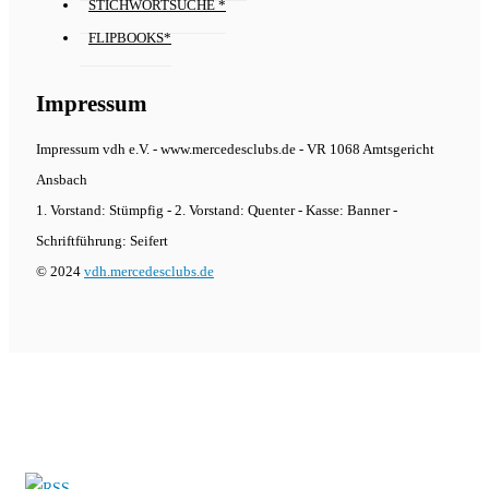
STICHWORTSUCHE *
FLIPBOOKS*
Impressum
Impressum vdh e.V. - www.mercedesclubs.de - VR 1068 Amtsgericht
Ansbach
1. Vorstand: Stümpfig - 2. Vorstand: Quenter - Kasse: Banner -
Schriftführung: Seifert
© 2024
vdh.mercedesclubs.de