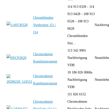
114 913 0328 - 114
913 0428 - 108 913
Chromblenden
0528 - 108 913
Vordersitze 111 /
Nachferti
0628
114
Chromblenden
Sitz...
113 542 9901
Chromrahmen
Nachfertigung
Neuteileb
Kombiinstrument
VDB
10 186 826 0068a
Chromrahmen
Nachfertigung
Neuteileb
Kombiinstrument
VDB
111 826 6152
Chromrahmen
Chromrahmen
Rücklicht 111 Cp
Rückleuchte links
Nachferti