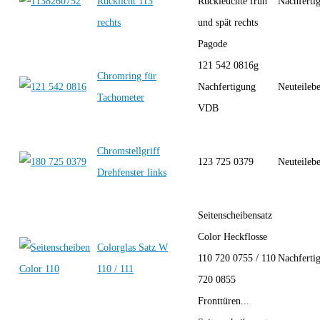
Rücklicht 113
Rückleuchte früh
Nachferti
rechts
und spät rechts
Pagode
121 542 0816g
Chromring für
Nachfertigung
Neuteileb
Tachometer
VDB
Chromstellgriff
123 725 0379
Neuteileb
Drehfenster links
Seitenscheibensatz
Color Heckflosse
Colorglas Satz W
110 720 0755 / 110
Nachferti
110 / 111
720 0855
Fronttüren...