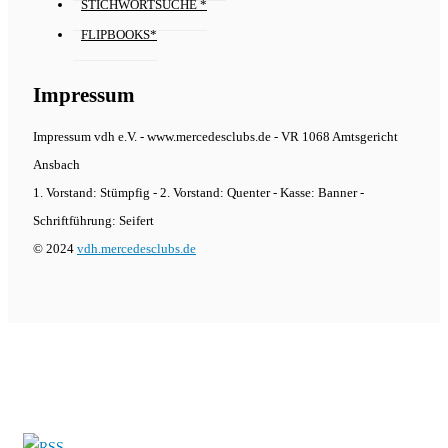
STICHWORTSUCHE *
FLIPBOOKS*
Impressum
Impressum vdh e.V. - www.mercedesclubs.de - VR 1068 Amtsgericht
Ansbach
1. Vorstand: Stümpfig - 2. Vorstand: Quenter - Kasse: Banner -
Schriftführung: Seifert
© 2024
vdh.mercedesclubs.de