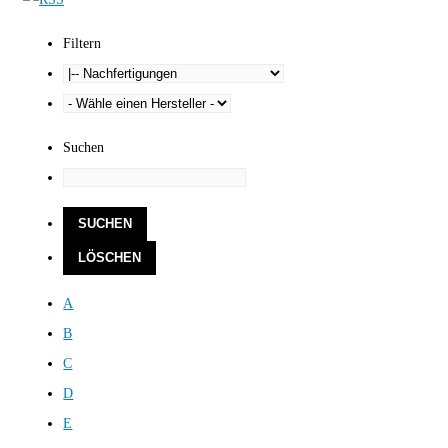
Filtern
Suchen
A
B
C
D
E