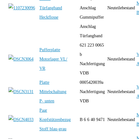
M
Türfangband
Anschlag
Neuteilebestand
B
Heckflosse
Gummipuffer
Anschlag
Türfangband
621 223 0065
Pufferplatte
b
Motorlager VL/
Neuteilebestand
Nachfertigung
A
VR
VDB
Platte
0005420039a
Mittelschaltung
Nachfertigung
Neuteilebestand
A
P- unten
VDB
Paar
M
Kopfstützenbezug
B 6 6 40 9471
Neuteilebestand
B
Stoff blau-grau
M