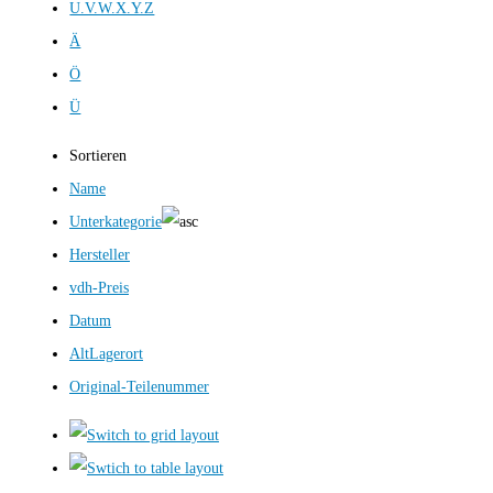
U.V.W.X.Y.Z
Ä
Ö
Ü
Sortieren
Name
Unterkategorie
Hersteller
vdh-Preis
Datum
AltLagerort
Original-Teilenummer