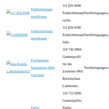
111 826 0690
Parklichteinsatz
Parklichteinsatz
Nachfertigungen
v
geschlossen
rechts
111 826 0590
Parklichteinsatz
Parklichteinsatz
Nachfertigungen
v
geschlossen
links
110 740 0084
Gummiprofil
Profilgummi
für die
Schutzleiste IMA
Nachfertigungen
v
Zierleiste IMA
Universal
Rutschschutz
Ladeboden...
110 723 0096
Gummipuffer,
Puffer
Puffer,