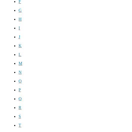
F
G
H
I
J
K
L
M
N
O
P
Q
R
S
T