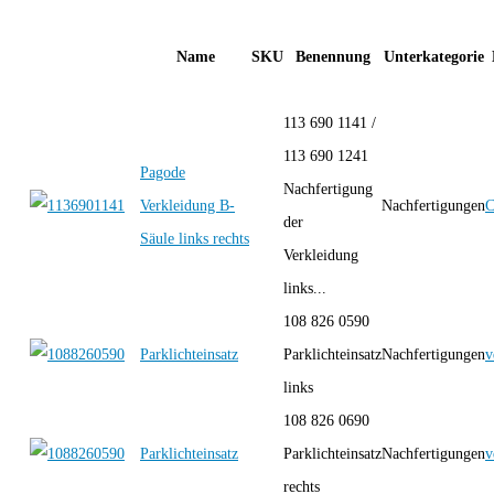
Name
SKU
Benennung
Unterkategorie
113 690 1141 /
113 690 1241
Pagode
Nachfertigung
Verkleidung B-
Nachfertigungen
C
der
Säule links rechts
Verkleidung
links...
108 826 0590
Parklichteinsatz
Parklichteinsatz
Nachfertigungen
v
links
108 826 0690
Parklichteinsatz
Parklichteinsatz
Nachfertigungen
v
rechts