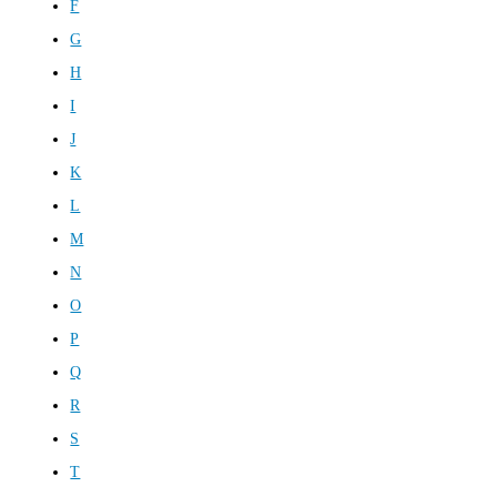
F
G
H
I
J
K
L
M
N
O
P
Q
R
S
T