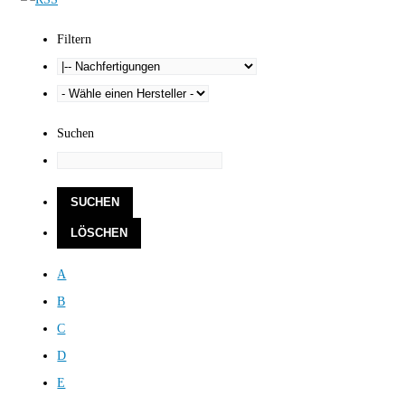
Filtern
Suchen
A
B
C
D
E