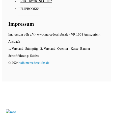
STICHWORTSUCHE *
FLIPBOOKS*
Impressum
Impressum vdh e.V. - www.mercedesclubs.de - VR 1068 Amtsgericht
Ansbach
1. Vorstand: Stümpfig - 2. Vorstand: Quenter - Kasse: Banner -
Schriftführung: Seifert
© 2024
vdh.mercedesclubs.de