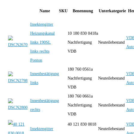
Name
SKU
Benennung
Unterkategorie
Her
Insektengitter
Heizungskanal
10 180 830 0418a
VD
links 190SL
Nachfertigung
Neuteilebestand
Auto
links rechts
VDB
Ponton
180 760 0561a
Innenbestätigung
VD
Nachfertigung
Neuteilebestand
links
Auto
VDB
180 760 0661a
Innenbestätigung
VD
Nachfertigung
Neuteilebestand
rechts
Auto
VDB
40 121 830 0018
VD
Insektengitter
Neuteilebestand
Auto