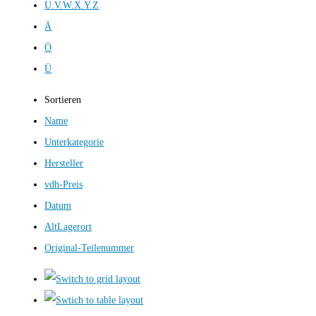
U.V.W.X.Y.Z
Ä
Ö
Ü
Sortieren
Name
Unterkategorie
Hersteller
vdh-Preis
Datum
AltLagerort
Original-Teilenummer