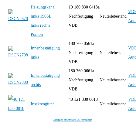
Heizungskanal
10 180 830 0418a
VD
links 190SL
Nachfertigung
Neuteilebestand
Auto
links rechts
VDB
Ponton
180 760 0561a
Innenbestätigung
VD
Nachfertigung
Neuteilebestand
links
Auto
VDB
180 760 0661a
Innenbestätigung
VD
Nachfertigung
Neuteilebestand
rechts
Auto
VDB
40 121 830 0018
VD
Insektengitter
Neuteilebestand
Auto
Joomla! extensions & templates