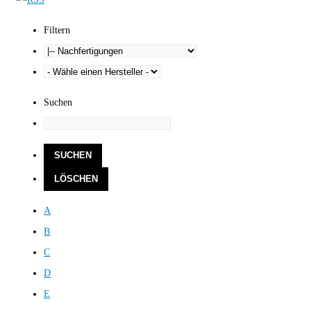
Filtern
Suchen
A
B
C
D
E