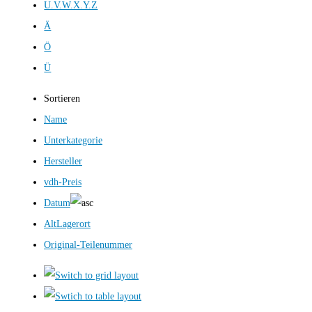
U.V.W.X.Y.Z
Ä
Ö
Ü
Sortieren
Name
Unterkategorie
Hersteller
vdh-Preis
Datum
AltLagerort
Original-Teilenummer