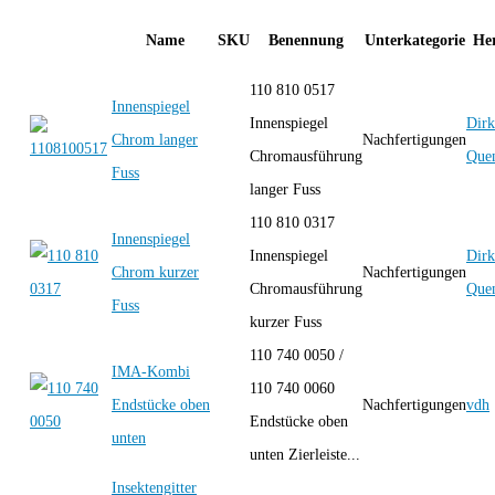
Name
SKU
Benennung
Unterkategorie
Her
110 810 0517
Innenspiegel
Innenspiegel
Dirk
Chrom langer
Nachfertigungen
Chromausführung
Quen
Fuss
langer Fuss
110 810 0317
Innenspiegel
Innenspiegel
Dirk
Chrom kurzer
Nachfertigungen
Chromausführung
Quen
Fuss
kurzer Fuss
110 740 0050 /
IMA-Kombi
110 740 0060
Endstücke oben
Nachfertigungen
vdh
Endstücke oben
unten
unten Zierleiste...
Insektengitter