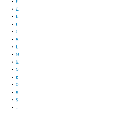
F
G
H
I
J
K
L
M
N
O
P
Q
R
S
T