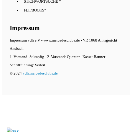
STICHWORTSUCHE *
FLIPBOOKS*
Impressum
Impressum vdh e.V. - www.mercedesclubs.de - VR 1068 Amtsgericht
Ansbach
1. Vorstand: Stümpfig - 2. Vorstand: Quenter - Kasse: Banner -
Schriftführung: Seifert
© 2024
vdh.mercedesclubs.de