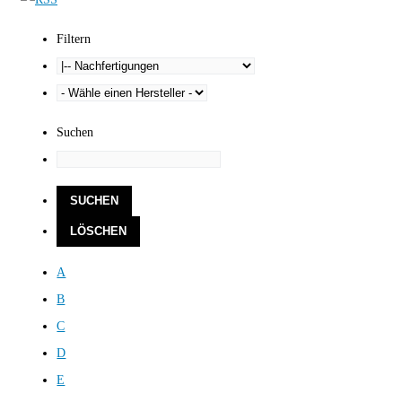
Filtern
Suchen
A
B
C
D
E