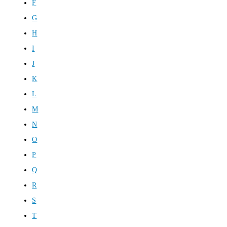
F
G
H
I
J
K
L
M
N
O
P
Q
R
S
T