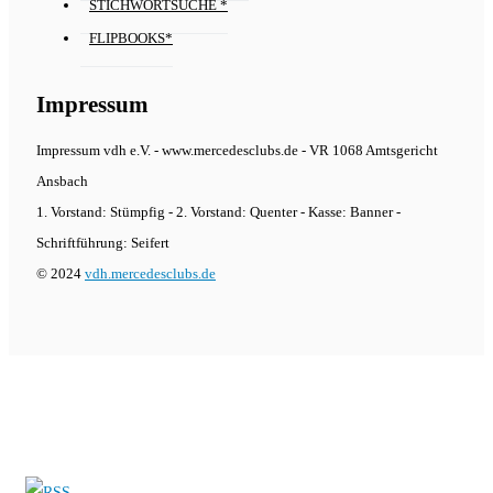
STICHWORTSUCHE *
FLIPBOOKS*
Impressum
Impressum vdh e.V. - www.mercedesclubs.de - VR 1068 Amtsgericht
Ansbach
1. Vorstand: Stümpfig - 2. Vorstand: Quenter - Kasse: Banner -
Schriftführung: Seifert
© 2024
vdh.mercedesclubs.de