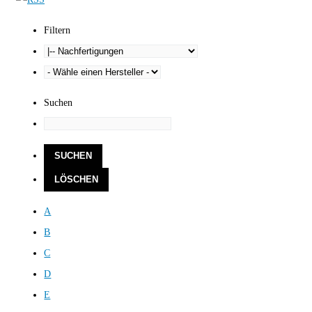
Filtern
Suchen
A
B
C
D
E