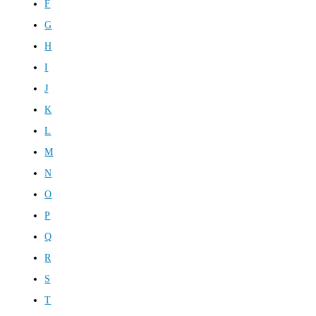
F
G
H
I
J
K
L
M
N
O
P
Q
R
S
T