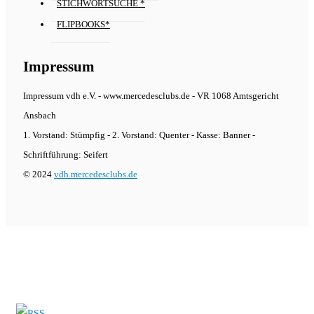
STICHWORTSUCHE *
FLIPBOOKS*
Impressum
Impressum vdh e.V. - www.mercedesclubs.de - VR 1068 Amtsgericht
Ansbach
1. Vorstand: Stümpfig - 2. Vorstand: Quenter - Kasse: Banner -
Schriftführung: Seifert
© 2024
vdh.mercedesclubs.de