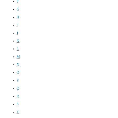
F
G
H
I
J
K
L
M
N
O
P
Q
R
S
T