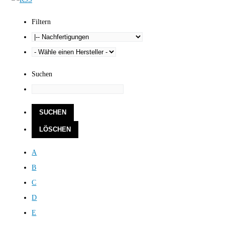
Filtern
Suchen
A
B
C
D
E