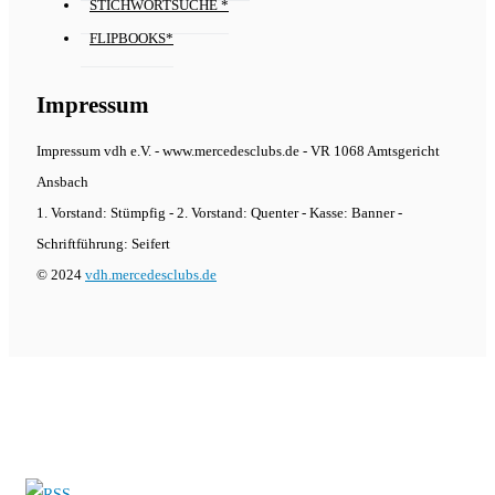
STICHWORTSUCHE *
FLIPBOOKS*
Impressum
Impressum vdh e.V. - www.mercedesclubs.de - VR 1068 Amtsgericht
Ansbach
1. Vorstand: Stümpfig - 2. Vorstand: Quenter - Kasse: Banner -
Schriftführung: Seifert
© 2024
vdh.mercedesclubs.de